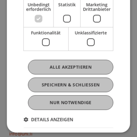
Unbedingt
Statistik
Marketing
erforderlich
Drittanbieter
Ausbildung
Funktionalität
Unklassifizierte
Werdegang
ALLE AKZEPTIEREN
SPEICHERN & SCHLIESSEN
Universität Liechtenstein
NUR NOTWENDIGE
Fürst-Franz-Josef-Strasse
9490 Vaduz
Liechtenstein
DETAILS ANZEIGEN
T +423 265 11 11
info@uni.li