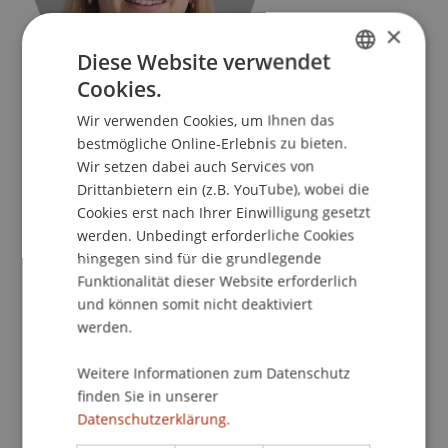
×
Diese Website verwendet
Cookies.
GERMAN
Forschungsmanagerin
Forschungsförderung
Wir verwenden Cookies, um Ihnen das
ENGLISH
bestmögliche Online-Erlebnis zu bieten.
Universität Liechtenstein
Wir setzen dabei auch Services von
Fürst-Franz-Josef-Strasse
Drittanbietern ein (z.B. YouTube), wobei die
Cookies erst nach Ihrer Einwilligung gesetzt
9490 Vaduz
werden. Unbedingt erforderliche Cookies
Liechtenstein
hingegen sind für die grundlegende
Funktionalität dieser Website erforderlich
T. +423 265 11 75
und können somit nicht deaktiviert
nadine.szekely@uni.li
werden.
Weitere Informationen zum Datenschutz
finden Sie in unserer
Profil
Forschung
Publikationen
Datenschutzerklärung.