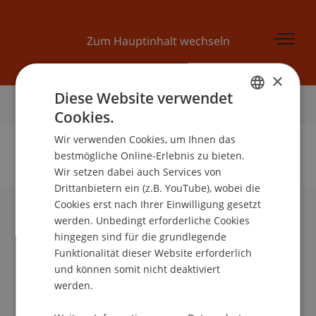
Zum Hauptinhalt wechseln
×
Diese Website verwendet
Startseite
Cookies.
GERMAN
Wir verwenden Cookies, um Ihnen das
ENGLISH
bestmögliche Online-Erlebnis zu bieten.
Wir setzen dabei auch Services von
Keine Daten zu dieser Person gefunden
Drittanbietern ein (z.B. YouTube), wobei die
Cookies erst nach Ihrer Einwilligung gesetzt
werden. Unbedingt erforderliche Cookies
Universität Liechtenstein
hingegen sind für die grundlegende
Fürst-Franz-Josef-Strasse
Funktionalität dieser Website erforderlich
9490 Vaduz
und können somit nicht deaktiviert
Liechtenstein
werden.
T +423 265 11 11
info@uni.li