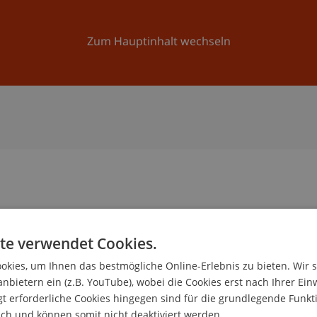
Forschung
Universität
Aktuelles
Zum Hauptinhalt wechseln
te verwendet Cookies.
kies, um Ihnen das bestmögliche Online-Erlebnis zu bieten. Wir 
ischer Mitarbeiter
anbietern ein (z.B. YouTube), wobei die Cookies erst nach Ihrer Ein
und Anwendungssicherheit
 erforderliche Cookies hingegen sind für die grundlegende Funkti
ich und können somit nicht deaktiviert werden.