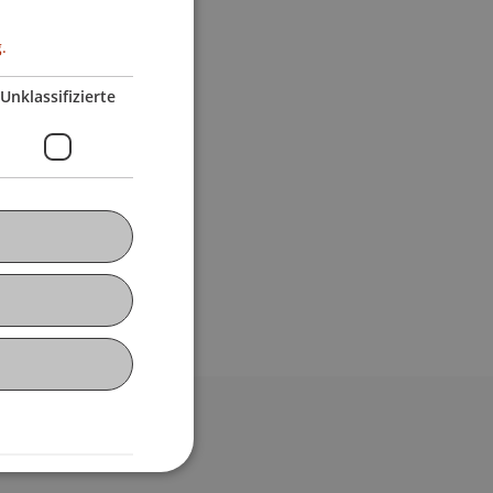
.
Unklassifizierte
bdomain-Verzeichnis