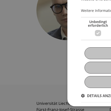
Univers
Fürst-F
Weitere Informati
9490 V
Liechte
Unbedingt
erforderlich
lazar.m
DETAILS ANZ
Universität Liechtenstein
Fürst-Franz-Josef-Strasse