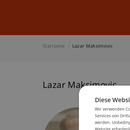
Studium
Weiterbildung
Startseite
Lazar Maksimovic
Lazar Maksimovic
Diese Websi
Wir verwenden Coo
Student
Services von Dritt
Daten- 
werden. Unbedingt
Website erforderl