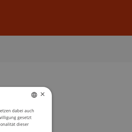
Anmelden
DE
EN
×
setzen dabei auch
GERMAN
willigung gesetzt
ENGLISH
onalität dieser