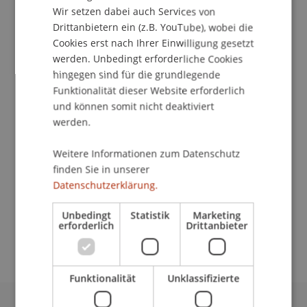
Wir setzen dabei auch Services von
Drittanbietern ein (z.B. YouTube), wobei die
Cookies erst nach Ihrer Einwilligung gesetzt
werden. Unbedingt erforderliche Cookies
Assistentin
hingegen sind für die grundlegende
Human Resources
Funktionalität dieser Website erforderlich
und können somit nicht deaktiviert
Universität Liechtenstein
werden.
Fürst-Franz-Josef-Strasse
9490 Vaduz
Weitere Informationen zum Datenschutz
Liechtenstein
finden Sie in unserer
Datenschutzerklärung.
T. +423 265 11 17
jutta.menichetti@uni.li
Unbedingt
Statistik
Marketing
erforderlich
Drittanbieter
Funktionalität
Unklassifizierte