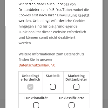
Wir setzen dabei auch Services von
Drittanbietern ein (z.B. YouTube), wobei die
Cookies erst nach Ihrer Einwilligung gesetzt
werden. Unbedingt erforderliche Cookies
Studentische Mitarbeiterin
hingegen sind für die grundlegende
Dekanat Liechtenstein Business School
Funktionalität dieser Website erforderlich
und können somit nicht deaktiviert
Universität Liechtenstein
werden.
Fürst-Franz-Josef-Strasse
9490 Vaduz
Weitere Informationen zum Datenschutz
Liechtenstein
finden Sie in unserer
Datenschutzerklärung.
T. +423 265 12 94
helga.weinzierl@uni.li
Unbedingt
Statistik
Marketing
erforderlich
Drittanbieter
Funktionalität
Unklassifizierte