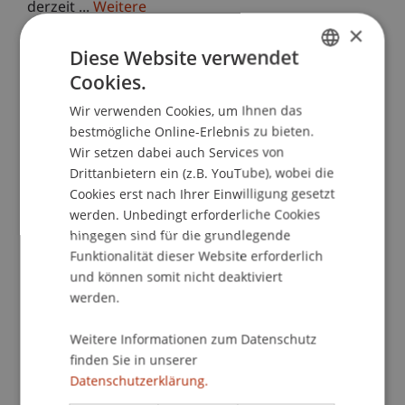
derzeit ...
Weitere
Design Thinking for AI
×
ERASMUS
Diese Website verwendet
Oktober 2025 bis September 2027
Cookies.
GERMAN
Dieses Projekt zielt auf die Entwicklung eines
innovativen, modularen Lehrprogramms zu
Wir verwenden Cookies, um Ihnen das
ENGLISH
"Design Thinking for AI" (DT4AI) für europäische
bestmögliche Online-Erlebnis zu bieten.
Hochschuldozierende ab. Das Programm befähigt
Wir setzen dabei auch Services von
Lehrende dazu, ...
Weitere
Drittanbietern ein (z.B. YouTube), wobei die
Higher Education AI Resources & Teaching
Cookies erst nach Ihrer Einwilligung gesetzt
ERASMUS
werden. Unbedingt erforderliche Cookies
September 2025 bis August 2027
hingegen sind für die grundlegende
Dieses Projekt verändert die Art und Weise, wie
Funktionalität dieser Website erforderlich
generative künstliche Intelligenz (GenAI)
und können somit nicht deaktiviert
authentisches Lernen im Hochschulbereich
werden.
unterstützt, wobei kritisches Denken und
praxisnahe Aufgaben im ...
Weitere
Weitere Informationen zum Datenschutz
Advancing Process Science - Leveraging Multiple
finden Sie in unserer
Sources of Data in Business Process
Datenschutzerklärung.
Management