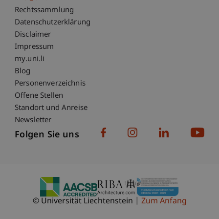
Fußzeile Rechtliche Hinweise
Rechtssammlung
Datenschutzerklärung
Disclaimer
Impressum
Fußzeile Subdomain-Verzeichnis
my.uni.li
Blog
Personenverzeichnis
Offene Stellen
Standort und Anreise
Newsletter
Folgen Sie uns
© Universität Liechtenstein
Zum Anfang