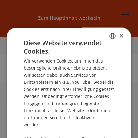
Zum Hauptinhalt wechseln
×
Diese Website verwendet
Startseite
Cookies.
GERMAN
Wir verwenden Cookies, um Ihnen das
ENGLISH
bestmögliche Online-Erlebnis zu bieten.
Wir setzen dabei auch Services von
Keine Daten zu dieser Person gefunden
Drittanbietern ein (z.B. YouTube), wobei die
Cookies erst nach Ihrer Einwilligung gesetzt
werden. Unbedingt erforderliche Cookies
Universität Liechtenstein
hingegen sind für die grundlegende
Fürst-Franz-Josef-Strasse
Funktionalität dieser Website erforderlich
9490 Vaduz
und können somit nicht deaktiviert
Liechtenstein
werden.
T +423 265 11 11
info@uni.li