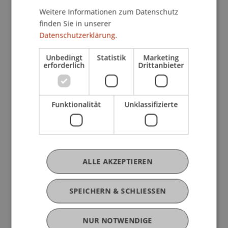
Weitere Informationen zum Datenschutz
finden Sie in unserer
Datenschutzerklärung.
Unbedingt
Statistik
Marketing
erforderlich
Drittanbieter
Funktionalität
Unklassifizierte
Für mich ist Nachhaltigkeit im
ALLE AKZEPTIEREN
Finanzbereich mehr als ein Trend –
SPEICHERN & SCHLIESSEN
sie ist Ausdruck einer Haltung, die
langfristiges Denken,
NUR NOTWENDIGE