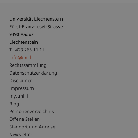
Universität Liechtenstein
Fürst-Franz-Josef-Strasse
9490 Vaduz
Liechtenstein
T +423 265 11 11
info@uni.li
Fußzeile Rechtliche Hinweise
Rechtssammlung
Datenschutzerklärung
Disclaimer
Impressum
Fußzeile Subdomain-Verzeichnis
my.uni.li
Blog
Personenverzeichnis
Offene Stellen
Standort und Anreise
Newsletter