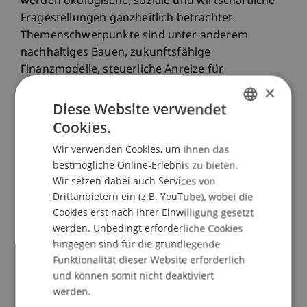
werden ökologische, soziale und wirtschaftliche
Fragestellungen ganzheitlich betrachtet.
Themenschwerpunkte sind unter anderem
nachhaltiges Bauen, zukunftsfähige
Finanzmodelle, steuerliche Anreize für
nachhaltiges Wirtschaften sowie die Gestaltung
×
resilienter Städte. Durch praxisnahe Forschung,
Diese Website verwendet
starke Partnerschaften und den Fokus auf
Cookies.
GERMAN
gesellschaftlichen Impact entstehen Lösungen,
Wir verwenden Cookies, um Ihnen das
ENGLISH
die zur nachhaltigen Transformation beitragen.
bestmögliche Online-Erlebnis zu bieten.
Wir setzen dabei auch Services von
Drittanbietern ein (z.B. YouTube), wobei die
Cookies erst nach Ihrer Einwilligung gesetzt
werden. Unbedingt erforderliche Cookies
hingegen sind für die grundlegende
Funktionalität dieser Website erforderlich
und können somit nicht deaktiviert
werden.