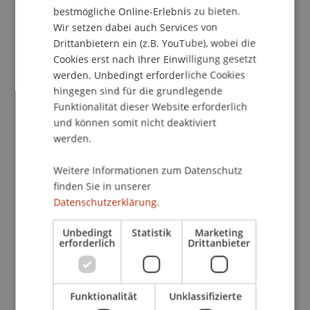
bestmögliche Online-Erlebnis zu bieten.
Programme schwächen Bekenntnisse zu
Wir setzen dabei auch Services von
unabhängigen Gerichten, Medienpluralismus,
Drittanbietern ein (z.B. YouTube), wobei die
Minderheitenrechten und internationaler
Cookies erst nach Ihrer Einwilligung gesetzt
Kooperation. Sozial und wirtschaftsliberale
werden. Unbedingt erforderliche Cookies
Positionen werden zurückgenommen, während
hingegen sind für die grundlegende
nationale Protektions- und
Funktionalität dieser Website erforderlich
Ordnungsvorstellungen an Gewicht gewinnen.
und können somit nicht deaktiviert
Für Finanzmärkte entsteht eine ambivalente
werden.
Lage.
Weitere Informationen zum Datenschutz
Viele populistische Parteien attackieren «die
finden Sie in unserer
Märkte», Finanzeliten oder Zentralbanken und
Datenschutzerklärung.
stellen internationale Abkommen infrage.
Zugleich finden sich selektiv marktfreundliche
Unbedingt
Statistik
Marketing
erforderlich
Drittanbieter
Elemente – etwa bei Unternehmenssteuern oder
einzelnen Deregulierungsversprechen. Insgesamt
jedoch ist Populismus deutlich negativ mit
Funktionalität
Unklassifizierte
finanzmarktbezogener Liberalität verknüpft; der