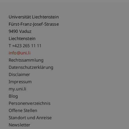
Universität Liechtenstein
Fürst-Franz-Josef-Strasse
9490 Vaduz
Liechtenstein
T +423 265 11 11
info@uni.li
Fußzeile Rechtliche Hinweise
Rechtssammlung
Datenschutzerklärung
Disclaimer
Impressum
Fußzeile Subdomain-Verzeichnis
my.uni.li
Blog
Personenverzeichnis
Offene Stellen
Standort und Anreise
Newsletter