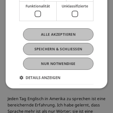
wie sehr Wörter unser Denken prägen und wie
Funktionalität
Unklassifizierte
eng Kulturen mit Sprache verbunden sind. In
Englisch zu leben und zu lernen hat mir geholfen,
mich selbst besser zu verstehen. Ich bin jetzt
selbstbewusster und ausdrucksstärker, als ich es
ALLE AKZEPTIEREN
je für möglich gehalten hätte. Selbst wenn ich
Fehler mache, kann ich immer noch klar
SPEICHERN & SCHLIESSEN
ausdrücken, was ich denke und fühle. Ich schäme
mich nicht mehr für meine Englischkenntnisse.
Ich habe gelernt, dass gute Kommunikation nicht
NUR NOTWENDIGE
von Perfektion abhängt, sondern von Offenheit,
Freundlichkeit und Interesse an den Menschen
DETAILS ANZEIGEN
um einen herum.
Jeden Tag Englisch in Amerika zu sprechen ist eine
bereichernde Erfahrung. Ich habe gelernt, dass
Sprache mehr ist als nur Wörter; sie ist eine