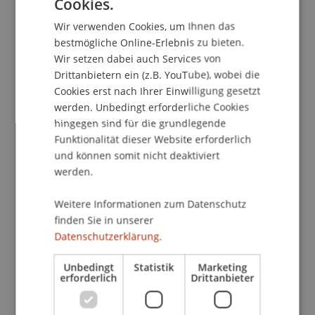
erinnere mich nur an das englische. Was die
Cookies.
GERMAN
Kommunikation erleichtert, ist, wie freundlich
Wir verwenden Cookies, um Ihnen das
ENGLISH
und offen die Menschen sind. Wenn ich Fehler
bestmögliche Online-Erlebnis zu bieten.
mache oder nach dem richtigen Wort suche, sind
Wir setzen dabei auch Services von
sie geduldig und verständnisvoll. Diese
Drittanbietern ein (z.B. YouTube), wobei die
Freundlichkeit hat mir geholfen, mich zu
Cookies erst nach Ihrer Einwilligung gesetzt
entspannen und selbstbewusster zu sprechen.
werden. Unbedingt erforderliche Cookies
hingegen sind für die grundlegende
Diese Erfahrungen haben mir mehr als nur
Funktionalität dieser Website erforderlich
Sprachkenntnisse vermittelt. Sie haben mich
und können somit nicht deaktiviert
insgesamt zu einem besseren Kommunikator
werden.
gemacht. Ich habe gelernt, aufmerksam
zuzuhören, geduldig zu bleiben und meine
Weitere Informationen zum Datenschutz
Ausdrucksweise je nach Gesprächspartner
finden Sie in unserer
anzupassen.
Datenschutzerklärung.
Unbedingt
Statistik
Marketing
erforderlich
Drittanbieter
Eine Fremdsprache zu verstehen und zu sprechen
hat mir geholfen, meine eigene Muttersprache
(Deutsch) noch mehr zu schätzen. Man erkennt,