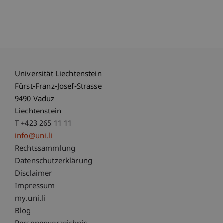
Universität Liechtenstein
Fürst-Franz-Josef-Strasse
9490 Vaduz
Liechtenstein
T +423 265 11 11
info@uni.li
Fußzeile Rechtliche Hinweise
Rechtssammlung
Datenschutzerklärung
Disclaimer
Impressum
Fußzeile Subdomain-Verzeichnis
my.uni.li
Blog