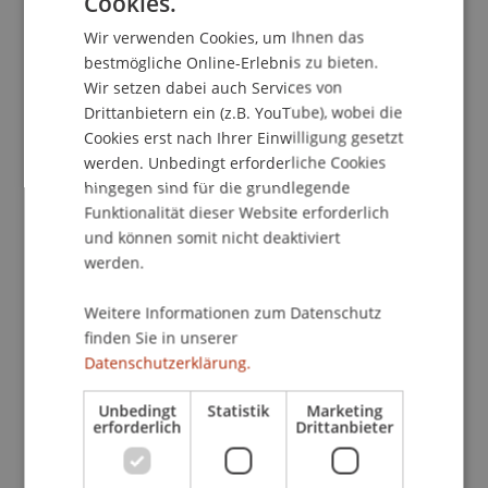
Cookies.
GERMAN
Espen Barth Eide, Aussenminister Norwegen,
Þorgerður Katrín Gunnarsdóttir,
Wir verwenden Cookies, um Ihnen das
ENGLISH
bestmögliche Online-Erlebnis zu bieten.
Aussenministerin Island, Marie Bjerre,
Wir setzen dabei auch Services von
Europaministerin Dänemark, Valdis Dombrovskis,
Drittanbietern ein (z.B. YouTube), wobei die
EU-Kommissar für Wirtschaft und Produktivität,
Cookies erst nach Ihrer Einwilligung gesetzt
Umsetzung und Vereinfachung. (Quelle:
werden. Unbedingt erforderliche Cookies
European Union/Francois Lenoir)
hingegen sind für die grundlegende
Funktionalität dieser Website erforderlich
Geostrategische Trends
und können somit nicht deaktiviert
In den vergangenen Jahren hat sich die
werden.
internationale Ordnung stark verändert.
Weitere Informationen zum Datenschutz
Folgende strategische Entwicklungen lassen sich
finden Sie in unserer
feststellen:
Datenschutzerklärung.
• Es entsteht eine multipolare Ordnung mit einem
strategischen Wettbewerb zwischen den
Unbedingt
Statistik
Marketing
erforderlich
Drittanbieter
Grossmächten, insbesondere zwischen den USA
und China. Dieser Wettbewerb eskaliert