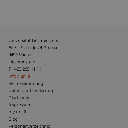
Universität Liechtenstein
Fürst-Franz-Josef-Strasse
9490 Vaduz
Liechtenstein
T +423 265 11 11
info@uni.li
Fußzeile Rechtliche Hinweise
Rechtssammlung
Datenschutzerklärung
Disclaimer
Impressum
Fußzeile Subdomain-Verzeichnis
my.uni.li
Blog
Personenverzeichnis