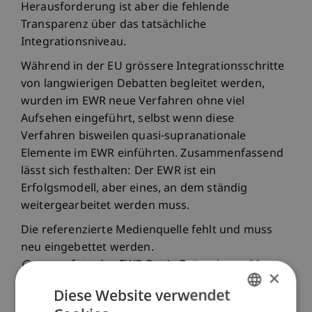
Herausforderung ist aber die fehlende
Transparenz über das tatsächliche
Integrationsniveau.
Während in der EU grössere Integrationsschritte
von langwierigen Debatten begleitet werden,
wurden im EWR neue Verfahren ohne viel
Aufsehen eingeführt, selbst wenn diese
Verfahren bisweilen quasi-supranationale
Elemente im EWR einführten. Zusammenfassend
lässt sich festhalten: Der EWR ist ein
Erfolgsmodell, aber eines, an dem ständig
weitergearbeitet werden muss.
Die referenzierte Medienquelle fehlt und muss
neu eingebettet werden.
Gruppenfoto des EWR-Rat in Brüssel vom 20.
×
November 2025: Sabine Monauni,
Diese Website verwendet
Regierungschefin-Stellvertreterin Liechtenstein,