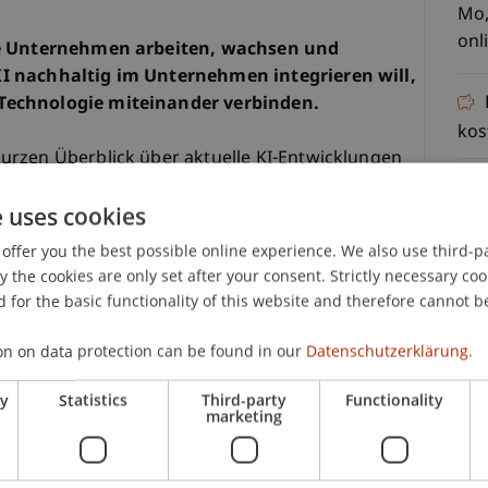
Mo,
onl
wie Unternehmen arbeiten, wachsen und
I nachhaltig im Unternehmen integrieren will,
Technologie miteinander verbinden.
kos
urzen Überblick über aktuelle KI-Entwicklungen
 für Unternehmen und zeigen, wie das CAS die
e uses cookies
se Transformation erfolgreich zu gestalten.
offer you the best possible online experience. We also use third-par
Transformation, Führung und wie das CAS mit der
the cookies are only set after your consent. Strictly necessary coo
en miteinander verbindet
 for the basic functionality of this website and therefore cannot b
C
e, Theorie und Praxis in 16 Wochen, 9
ine-Coaching-Sessions
on on data protection can be found in our
Datenschutzerklärung.
e eine echte Herausforderung aus Ihrem
Ma
ry
Statistics
Third-party
Functionality
, ob ein eigenes Vorhaben Voraussetzung ist und
marketing
nehmen daraus zieht
ion