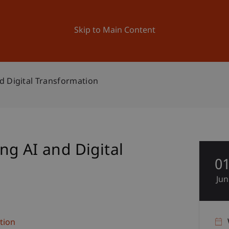
ation
Research
University
News and Events
Skip to Main Content
d Digital Transformation
ng AI and Digital
0
Jun
tion