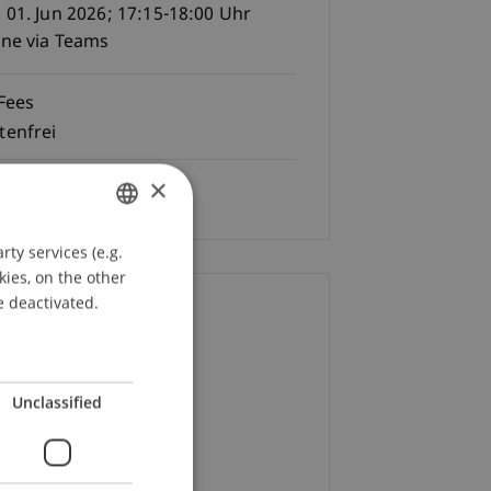
 01. Jun 2026; 17:15-18:00 Uhr
ine via Teams
Fees
tenfrei
×
Language
German
ty services (e.g.
GERMAN
kies, on the other
ENGLISH
e deactivated.
ontact
rco
Esposito
MSc.
Unclassified
+423 265 11 30
Email