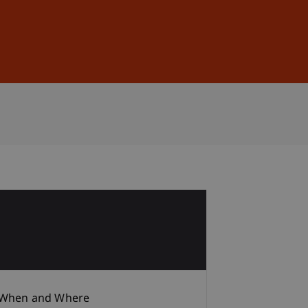
Sign In
DE
EN
1
When and Where