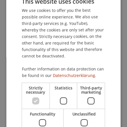
This website uses cookies
Regulation (SFDR) Finanzmarktteilnehmer und
We use cookies to offer you the best
GERMAN
Berater zu weitreichender Transparenz über
possible online experience. We also use
Nachhaltigkeitsrisiken und -auswirkungen (ESG)
ENGLISH
third-party services (e.g. YouTube),
verpflichtet. Damit dient die Verordnung
whereby the cookies are only set after your
insbesondere auch der Bekämpfung von
consent. Strictly necessary cookies, on the
Greenwashing. Jüngst hat die Europäische
other hand, are required for the basic
Kommission einen Reformvorschlag vorgelegt,
functionality of this website and therefore
der die SFDR von einer reinen
cannot be deactivated.
Transparenzverordnung hin zu einem
Further information on data protection can
Produktregime mit Mindeststandards,
be found in our
Datenschutzerklärung.
Ausschlüssen und einer verschlankten
Offenlegung weiterentwickeln soll.
Strictly
Statistics
Third-party
necessary
marketing
Dieser Entwicklung trägt der 7. liechtensteinische
Fondsabend Rechnung. Er behandelt den
Schwerpunkt "SFDR 2.0". Als Referent dürfen wir
Functionality
Unclassified
Mag. Dr. René Brunner von der Vereinigung
Österreichischer Investmentgesellschaften