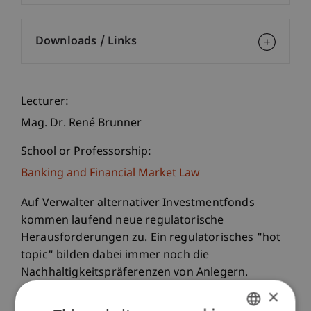
Downloads / Links
Lecturer:
Mag. Dr. René Brunner
School or Professorship:
Banking and Financial Market Law
Auf Verwalter alternativer Investmentfonds
kommen laufend neue regulatorische
Herausforderungen zu. Ein regulatorisches "hot
topic" bilden dabei immer noch die
Nachhaltigkeitspräferenzen von Anlegern.
×
So verpflichtet die Sustainable Finance Disclosure