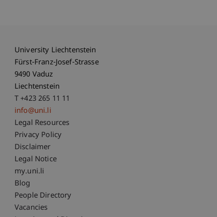
University Liechtenstein
Fürst-Franz-Josef-Strasse
9490 Vaduz
Liechtenstein
T +423 265 11 11
info@uni.li
Fußzeile Rechtliche Hinweise
Legal Resources
Privacy Policy
Disclaimer
Legal Notice
Fußzeile Subdomain-Verzeichnis
my.uni.li
Blog
People Directory
Vacancies