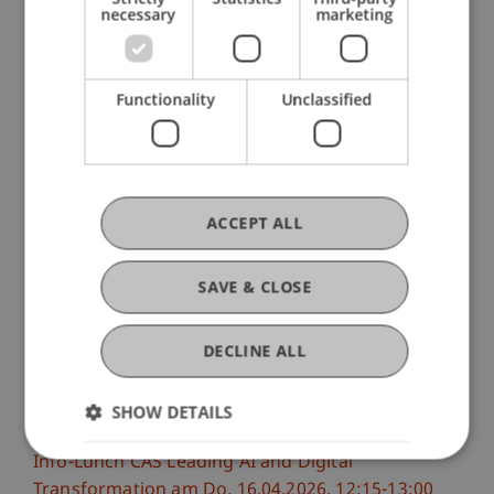
necessary
marketing
vorantreiben, ob Führungskraft,
Projektverantwortliche oder Fachexpertinnen
und Fachexperten.
Functionality
Unclassified
Weitere Details zum berufsbegleitenden
Studiengang finden Sie auf unserer
Webseite
.
In Kooperation mit
digital-liechtenstein.li
.
ACCEPT ALL
Nach Ihrer Anmeldung erhalten Sie rechtzeitig
den Microsoft-Teams-Zugangslink.
SAVE & CLOSE
Jetzt anmelden!
DECLINE ALL
Ihre Anmeldung nimmt gerne
Herr Marco
Esposito MSc.
per E-Mail entgegen:
SHOW DETAILS
Info-Lunch CAS Leading AI and Digital
Transformation am Do, 16.04.2026, 12:15-13:00