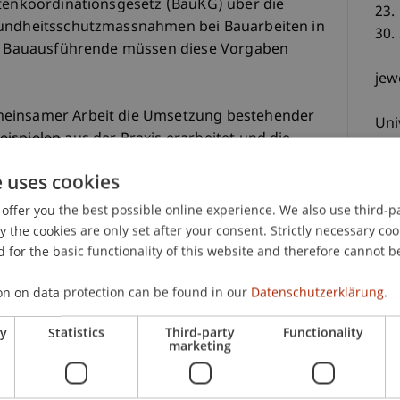
itenkoordinationsgesetz (BauKG) über die
23.
sundheitsschutzmassnahmen bei Bauarbeiten in
30.
und Bauausführende müssen diese Vorgaben
jew
meinsamer Arbeit die Umsetzung bestehender
Uni
ispielen aus der Praxis erarbeitet und die
auf Baustellen gefördert. Die theoretisch
e uses cookies
 praktische Anwendung umgesetzt werden können.
CHF
offer you the best possible online experience. We also use third-par
the cookies are only set after your consent. Strictly necessary coo
 for the basic functionality of this website and therefore cannot b
23.
 Wessner (AVW), Markus Ganahl (AVW)
on on data protection can be found in our
Datenschutzerklärung.
ry
Statistics
Third-party
Functionality
marketing
 Wessner (AVW), Markus Ganahl (AVW)