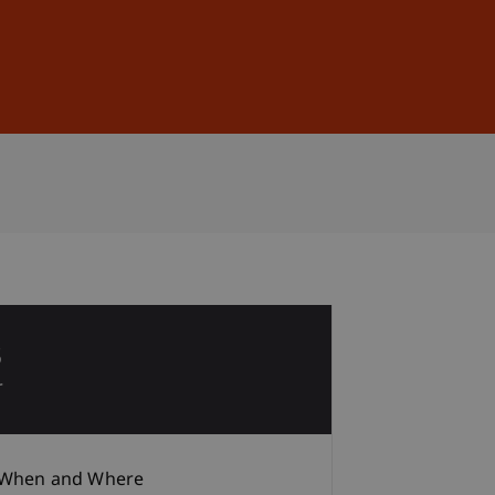
Sign In
DE
EN
3
r
When and Where