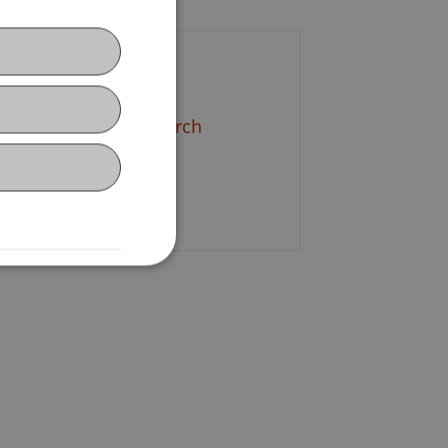
ontact
dreas
Lehner
MSc Arch
+423 265 11 50
Email