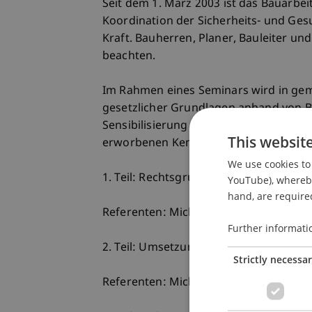
Seit dem 1. März 2003 ist das Bauarbe
Koordination der Sicherheits- und Ge
Kraft. Bauherren, Planer, Bauleiter 
beachten.
Im Rahmen eines Seminars wird in ge
gesetzlicher Grundlagen anhand von Be
Sensibilisierung der Arbeitssicherheit 
This websit
erworbenen Kenntnisse sollen in die
We use cookies to 
1. Teil: Rechtsgrundlagen
YouTube), whereby 
hand, are required
Referenten: Michael Zwerger, Marcel
Further informati
2. Teil: Umsetzung in der Praxis
Strictly necessa
Referenten: Michael Zwerger, Marcel