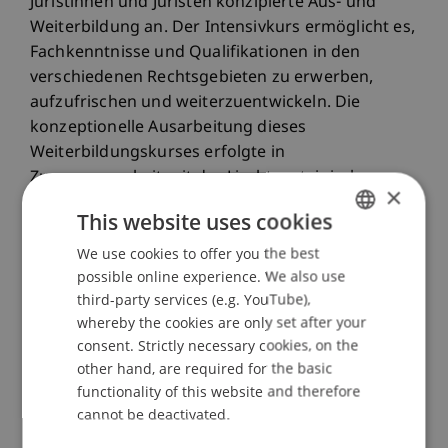
Juristinnen und Juristen konzipierte Aus- und
Weiterbildung an. Der Intensivkurs ermöglicht es,
Fachkenntnisse und Qualifikationen in den
verschiedenen Rechtsgebieten zu erwerben,
aufzufrischen und weiterzuentwickeln. Die
konzeptionelle Ausarbeitung dieses
Weiterbildungskurses erfolgte in
Zusammenarbeit mit der Liechtensteinischen
×
Rechtsanwaltskammer.
This website uses cookies
Ziel dieses neu entwickelten
We use cookies to offer you the best
GERMAN
possible online experience. We also use
Weiterbildungsformats ist es, den Teilnehmenden
ENGLISH
third-party services (e.g. YouTube),
eine vertiefte Auseinandersetzung mit den
whereby the cookies are only set after your
verschiedenen liechtensteinischen
consent. Strictly necessary cookies, on the
Rechtsgebieten zu ermöglichen und gleichzeitig
other hand, are required for the basic
den Konzipientinnen und Konzipienten eine
functionality of this website and therefore
Unterstützung bei der Vorbereitung auf die
cannot be deactivated.
Rechtsanwaltsprüfung in Liechtenstein zu bieten.