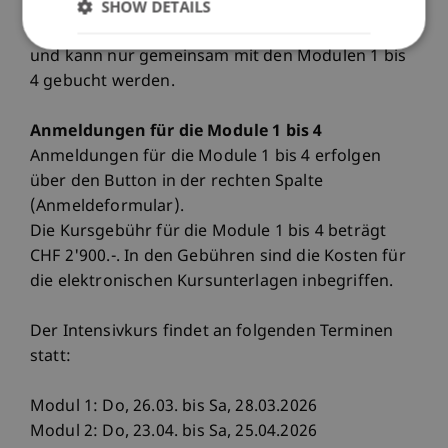
SHOW DETAILS
die schriftliche Rechtsanwaltsprüfung. Der
Klausurenkurs wird zwei Mal jährlich angeboten
und kann nur gemeinsam mit den Modulen 1 bis
4 gebucht werden.
Anmeldungen für die Module 1 bis 4
Anmeldungen für die Module 1 bis 4 erfolgen
über den Button in der rechten Spalte
(Anmeldeformular).
Die Kursgebühr für die Module 1 bis 4 beträgt
CHF 2'900.-. In den Gebühren sind die Kosten für
die elektronischen Kursunterlagen inbegriffen.
Der Intensivkurs findet an folgenden Terminen
statt:
Modul 1: Do, 26.03. bis Sa, 28.03.2026
Modul 2: Do, 23.04. bis Sa, 25.04.2026