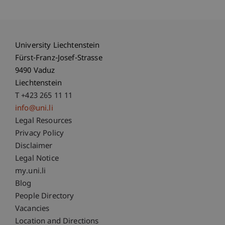
University Liechtenstein
Fürst-Franz-Josef-Strasse
9490 Vaduz
Liechtenstein
T +423 265 11 11
info@uni.li
Fußzeile Rechtliche Hinweise
Legal Resources
Privacy Policy
Disclaimer
Legal Notice
Fußzeile Subdomain-Verzeichnis
my.uni.li
Blog
People Directory
Vacancies
Location and Directions