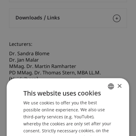
Downloads / Links
Lecturers:
Dr. Sandra Blome
Dr. Jan Malar
MMag. Dr. Martin Ramharter
PD MMag. Dr. Thomas
Stern
MBA LL.M.
(Heidelberg)
×
This website uses cookies
School or Professorship:
Banking and Financial Market Law
We use cookies to offer you the best
GERMAN
possible online experience. We also use
ENGLISH
Auf Versicherungsvermittler und
third-party services (e.g. YouTube),
Versicherungsunternehmen kommen immer
whereby the cookies are only set after your
neue und sich stetig wandelnde regulatorische
consent. Strictly necessary cookies, on the