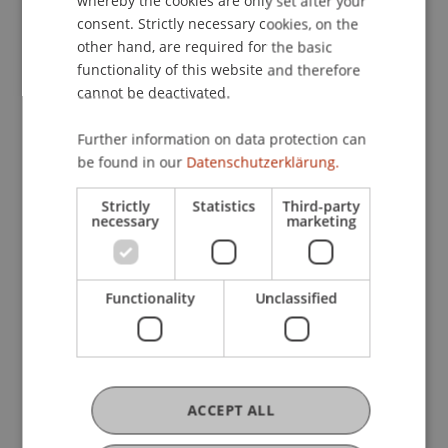
whereby the cookies are only set after your
wissenschaftliche Durchbrüche geboten.
consent. Strictly necessary cookies, on the
Die Veranstaltung beginnt um 17:00. Das offizielle
other hand, are required for the basic
Programm endet um 18:45.
functionality of this website and therefore
cannot be deactivated.
Das Programm im Überblick:
Begrüssung:
Nikolaus Turner, Vorstandsmitglied
Further information on data protection can
be found in our
Datenschutzerklärung.
des Kuratoriums und der Stiftung Lindauer
Nobelpreisträgertagungen.
Strictly
Statistics
Third-party
Physik:
Prof. Rainer Blatt (Universität Innsbruck)
necessary
marketing
erläutert den quantenmechanischen Tunneleffekt
und die Energiequantisierung.
Chemie:
Prof. Heiner Linke (Universität Lund) gibt
Functionality
Unclassified
Einblicke in die Welt der Metall-organischen
Gerüste (MOFs).
Physiologie/Medizin:
Dr. Teresa Wagner (NMI
Tübingen/Reutlingen) erklärt die Mechanismen
ACCEPT ALL
der peripheren Immuntoleranz.
Wirtschaftswissenschaften:
Elisabeth