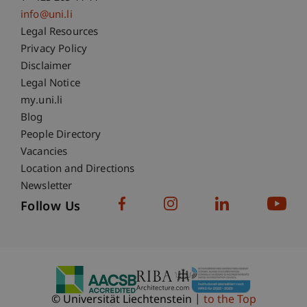
info@uni.li
Fußzeile Rechtliche Hinweise
Legal Resources
Privacy Policy
Disclaimer
Legal Notice
Fußzeile Subdomain-Verzeichnis
my.uni.li
Blog
People Directory
Vacancies
Location and Directions
Newsletter
Follow Us
© Universität Liechtenstein
to the Top