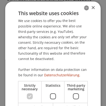
LL.M. in International Taxation
kennenzulernen
×
– ein berufsbegleitendes Programm, das
This website uses cookies
inhaltliche Tiefe mit praxisnaher Ausbildung
We use cookies to offer you the best
GERMAN
verbindet. Das Weiterbildungsprogramm
possible online experience. We also use
ENGLISH
vermittelt fundiertes Wissen im nationalen,
third-party services (e.g. YouTube),
internationalen und europäischen Steuerrecht, in
whereby the cookies are only set after your
der internationalen Steuerkooperation (DBA, StA)
consent. Strictly necessary cookies, on the
sowie im Informationsaustausch (AIA, CRS, CARF).
other hand, are required for the basic
functionality of this website and therefore
Im Fokus stehen insbesondere die Besteuerung
cannot be deactivated.
und Steuerplanung von UHNWI,
Further information on data protection can
Vermögensstrukturen, Family Offices und Tax
be found in our
Datenschutzerklärung.
Compliance. Der Studiengang berücksichtigt
zudem die vier deutschsprachigen Länder (FL, AT,
Strictly
Statistics
Third-party
CH, DE) sowie wichtige Investment- und Wealth-
necessary
marketing
Hubs in Europa (Lux, NL, IRL, UK) und Asien (Hong
Kong, Singapur).