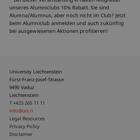
* Bei dieser Veranstaltung erhalten Mitglieder
unseres Alumniclubs 10% Rabatt. Sie sind
Alumna/Alumnus, aber noch nicht im Club? Jetzt
beim Alumniclub anmelden und auch zukünftig
bei ausgewiesenen Aktionen profitieren!
University Liechtenstein
Fürst-Franz-Josef-Strasse
9490 Vaduz
Liechtenstein
T +423 265 11 11
info@uni.li
Fußzeile Rechtliche Hinweise
Legal Resources
Privacy Policy
Disclaimer