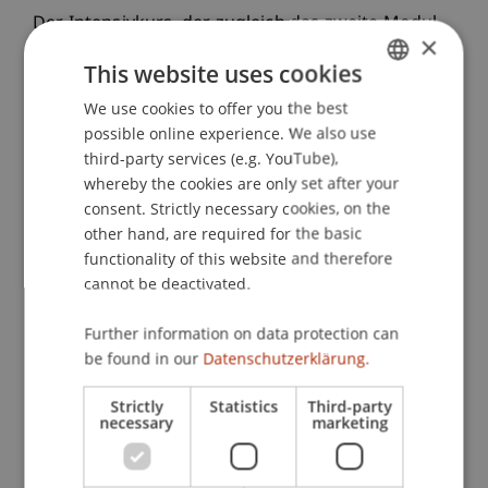
Der Intensivkurs, der zugleich das zweite Modul
×
des
Executive Master of Laws (LL.M.) im
This website uses cookies
Wirtschaftsstrafrecht
ist, will den Teilnehmenden
fundierte Kenntnisse des liechtensteinischen
We use cookies to offer you the best
GERMAN
Strafgesetzbuchs vermitteln. Der Schwerpunkt
possible online experience. We also use
ENGLISH
third-party services (e.g. YouTube),
liegt auf den Wirtschaftsstraftaten, insbesondere
whereby the cookies are only set after your
den Vermögensdelikten, wie Betrug, Untreue und
consent. Strictly necessary cookies, on the
Veruntreuung, den Urkundendelikten, den
other hand, are required for the basic
Insolvenzdelikten sowie den Korruptionsdelikten,
functionality of this website and therefore
wie Bestechung und Bestechlichkeit, verbotene
cannot be deactivated.
Intervention oder Vorteilsannahme und
Vorteilszuwendung. Diese Deliktsgruppen
Further information on data protection can
werden im Detail behandelt und umfassend
be found in our
Datenschutzerklärung.
erläutert. Das erlernte Wissen wird durch die
Bearbeitung praxisnaher Fallbeispiele gefestigt,
Strictly
Statistics
Third-party
necessary
marketing
wodurch ein tieferes Verständnis für die
Anwendung der gesetzlichen Bestimmungen
erreicht wird. Der Intensivkurs wird mit einem