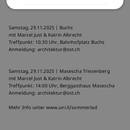
Anmeldung: architektur@uni.li
Samstag, 29.11.2025 | Buchs
mit Marcel Just & Katrin Albrecht
Treffpunkt: 10:30 Uhr, Bahnhofplatz Buchs
Anmeldung: architektur@ost.ch
Samstag, 29.11.2025 | Masescha Triesenberg
mit Marcel Just & Katrin Albrecht
Treffpunkt: 14:00 Uhr, Berggasthaus Masescha
Anmeldung: architektur@ost.ch
Mehr Info unter www.uni.li/sommerlad