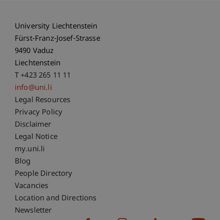
University Liechtenstein
Fürst-Franz-Josef-Strasse
9490 Vaduz
Liechtenstein
T +423 265 11 11
info@uni.li
Fußzeile Rechtliche Hinweise
Legal Resources
Privacy Policy
Disclaimer
Legal Notice
Fußzeile Subdomain-Verzeichnis
my.uni.li
Blog
People Directory
Vacancies
Location and Directions
Newsletter