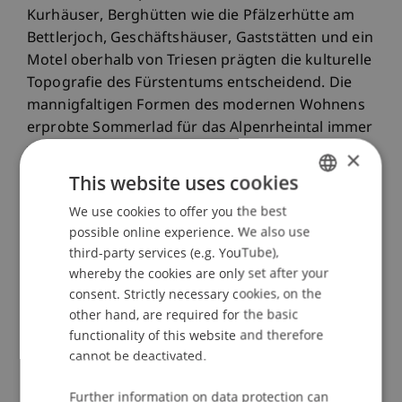
Kurhäuser, Berghütten wie die Pfälzerhütte am
Bettlerjoch, Geschäftshäuser, Gaststätten und ein
Motel oberhalb von Triesen prägten die kulturelle
Topografie des Fürstentums entscheidend. Die
mannigfaltigen Formen des modernen Wohnens
erprobte Sommerlad für das Alpenrheintal immer
wieder neu, bis hin zu seinen späten
×
Sternhochhäusern in Buchs (SG). Neueste
This website uses cookies
Baumaterialen adaptierte er erfolgreich für den
We use cookies to offer you the best
GERMAN
alpinen Kontext und nützte die neuen rechtlichen
possible online experience. We also use
Möglichkeiten Liechtensteins ab den 1920er
ENGLISH
third-party services (e.g. YouTube),
Jahren visionär für eine ambitionierte gehobene
whereby the cookies are only set after your
und internationale Bauherrnakquise.
consent. Strictly necessary cookies, on the
Als erste Skifahrer im Land und Mitbegründer des
other hand, are required for the basic
Tennisclubs Vaduz führten Ernst Sommerlad und
functionality of this website and therefore
seine Frau Gertrud auch abseits der Architektur
cannot be deactivated.
ein modernes "Savoir-vivre" im bis dahin vor
Further information on data protection can
allem agrarisch geprägten Liechtenstein ein.