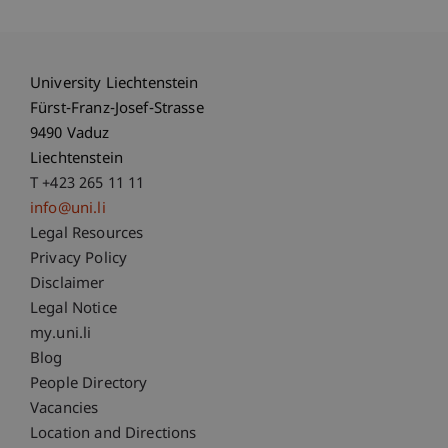
University Liechtenstein
Fürst-Franz-Josef-Strasse
9490 Vaduz
Liechtenstein
T +423 265 11 11
info@uni.li
Fußzeile Rechtliche Hinweise
Legal Resources
Privacy Policy
Disclaimer
Legal Notice
Fußzeile Subdomain-Verzeichnis
my.uni.li
Blog
People Directory
Vacancies
Location and Directions