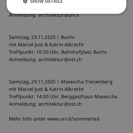
Treffpunkt: 14.00 Uhr, Parkplatz Universität
SHOW DETAILS
Liechtenstein
Anmeldung: architektur@uni.li
Samstag, 29.11.2025 | Buchs
mit Marcel Just & Katrin Albrecht
Treffpunkt: 10:30 Uhr, Bahnhofplatz Buchs
Anmeldung: architektur@ost.ch
Samstag, 29.11.2025 | Masescha Triesenberg
mit Marcel Just & Katrin Albrecht
Treffpunkt: 14:00 Uhr, Berggasthaus Masescha
Anmeldung: architektur@ost.ch
Mehr Info unter www.uni.li/sommerlad