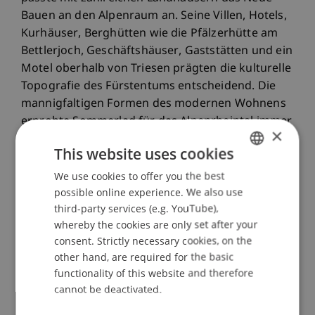
Bauen an den Alpenraum an. Seine Villen, Hotels,
Kurhäuser, Berghütten wie die Pfälzerhütte am
Bettlerjoch, Geschäftshäuser, Gaststätten und ein
Motel oberhalb von Triesen prägten die kulturelle
Topografie des Fürstentums entscheidend. Die
mannigfaltigen Formen des modernen Wohnens
erprobte Sommerlad für das Alpenrheintal immer
×
wieder neu, bis hin zu seinen späten
This website uses cookies
Sternhochhäusern in Buchs (SG). Neueste
Baumaterialen adaptierte er erfolgreich für den
We use cookies to offer you the best
GERMAN
alpinen Kontext und nützte die neuen rechtlichen
possible online experience. We also use
ENGLISH
third-party services (e.g. YouTube),
Möglichkeiten Liechtensteins ab den 1920er
whereby the cookies are only set after your
Jahren visionär für eine ambitionierte gehobene
consent. Strictly necessary cookies, on the
und internationale Bauherrnakquise.
other hand, are required for the basic
Als erste Skifahrer im Land und Mitbegründer des
functionality of this website and therefore
Tennisclubs Vaduz führten Ernst Sommerlad und
cannot be deactivated.
seine Frau Gertrud auch abseits der Architektur