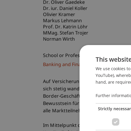
Dr. Oliver Gaedeke
Dr. iur. Daniel Koller
Olivier Kramer
Markus Lehmann
Prof. Dr. Katrin Löhr
MMag. Stefan Trojer
Norman Wirth
School or Professorship:
This websit
Banking and Financial Market Law
We use cookies to 
YouTube), whereby 
Auf Versicherungsvermittler und Ve
hand, are required
sich stetig wandelnde regulatorische 
Further informati
Border-Geschäft, wo im Spannungsfel
Bewusstsein für und das Wissen um ne
Strictly necessa
alle Marktteilnehmer zentral.
Im Mittelpunkt des Versicherungsvert