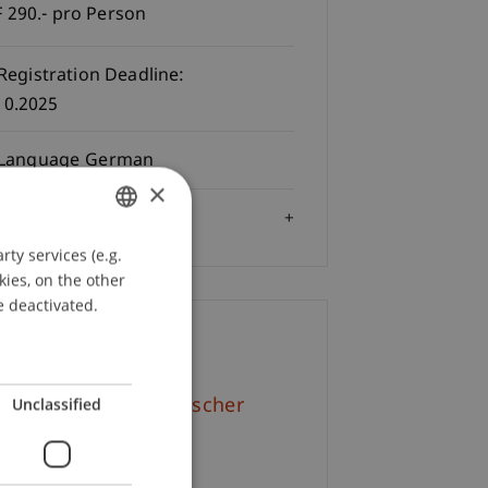
 290.- pro Person
Registration Deadline:
10.2025
Language
German
×
Audience
ty services (e.g.
GERMAN
kies, on the other
ENGLISH
e deactivated.
ontact
Unclassified
f. Dr. Bernhard Burtscher
+423 265 12 55
Email