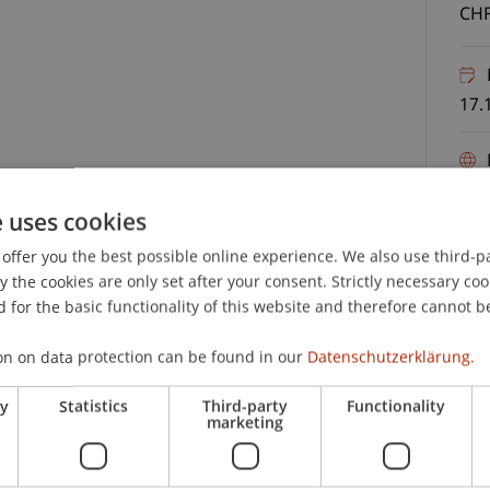
CHF
17.
e uses cookies
offer you the best possible online experience. We also use third-par
the cookies are only set after your consent. Strictly necessary coo
rsicherungsunternehmen kommen immer neue und
 for the basic functionality of this website and therefore cannot b
Anforderungen zu. Das gilt gerade im Cross-
C
on on data protection can be found in our
Datenschutzerklärung.
d mehrerer Rechtsordnungen operiert wird. Das
ueste regulatorische Anforderungen ist daher für
ry
Statistics
Third-party
Functionality
Pro
marketing
riebs steht indessen immer der Kunde bzw die