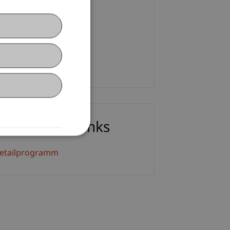
. Nicole Holzer
+423 265 12 86
Email
ownloads / Links
etailprogramm