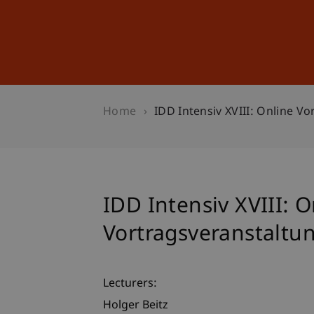
Studies
Professional Educ
Home
IDD Intensiv XVIII: Online V
IDD Intensiv XVIII: O
Vortragsveranstaltu
Lecturers:
Holger Beitz