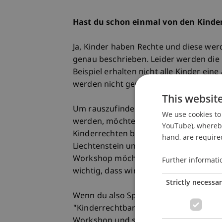
Hast du schon einmal von den Kinde
Ja, Kinder haben Rechte und diese we
genau beschrieben. Leider werden die
Beispiel erhalten nicht alle Kinder e
werden nicht genügend geschützt.
This websit
Um rauszufinden, wie die Kinderrechte
We use cookies to 
werden, möchten wir mit einem Frageb
YouTube), whereby 
Kinderrechten befragen. So können wir
hand, are required
Liechtenstein und der Schweiz noch be
Workshop möchten wir gemeinsam mit e
Further informati
wichtig, dass wir Fragen stellen, die fü
Strictly necessa
Wenn du also Spannendes zu den Kind
"Kinderrechtbarometer" unter die Lu
Workshop und sei Teil dieses wichtige