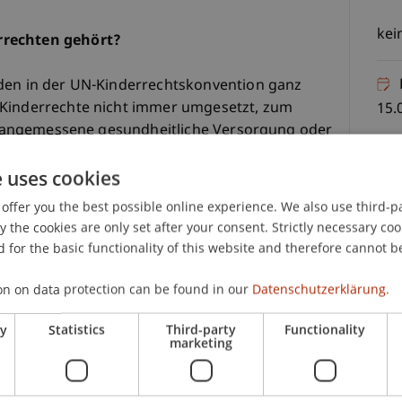
kei
rrechten gehört?
rden in der UN-Kinderrechtskonvention ganz
 Kinderrechte nicht immer umgesetzt, zum
15.
ine angemessene gesundheitliche Versorgung oder
e uses cookies
 in Liechtenstein und der Schweiz umgesetzt
offer you the best possible online experience. We also use third-par
C
ogen möglichst viele Kinder zu den
the cookies are only set after your consent. Strictly necessary coo
 sehen, wie die Rechte von Kindern in
 for the basic functionality of this website and therefore cannot b
Nat
sser gestaltet werden können. In diesem
uch auf unsere Fragen schauen. Es ist nämlich
on on data protection can be found in our
Datenschutzerklärung.
r die Kinder gut passen.
ry
Statistics
Third-party
Functionality
marketing
errechten erfahren und den Fragebogen zum
pe nehmen möchtest, dann komm zu uns in den
n Vorhabens.