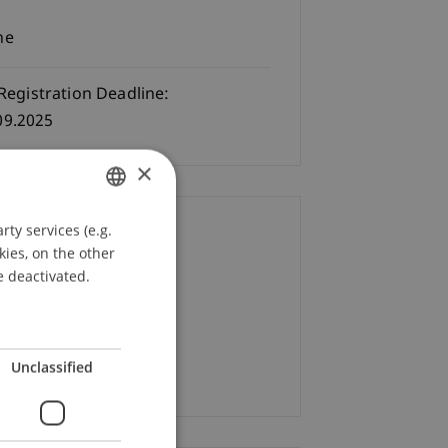
ne
Registration Deadline:
09.2025
×
ty services (e.g.
GERMAN
ontact
kies, on the other
ENGLISH
e deactivated.
alina Pisani
+423 265 13 01
Email
Unclassified