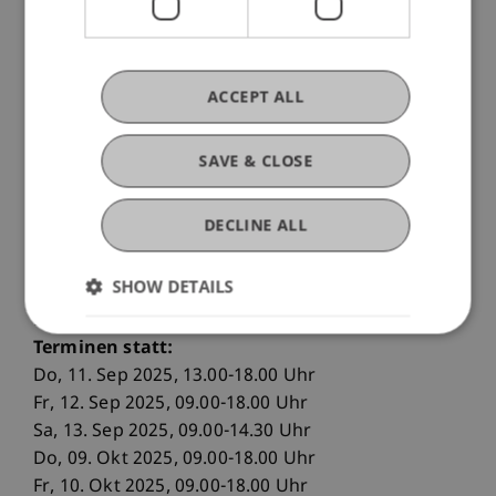
Wissen vertieft.
Die Teilnehmenden sind am Schluss mit den
ACCEPT ALL
theoretischen Grundlagen des Strafrechts sowie
dessen grundlegenden Begrifflichkeiten vertraut
und haben Grundkenntnisse in
SAVE & CLOSE
Wirtschaftsphilosophie erworben.
DECLINE ALL
Detailprogramm vorbehaltlich kleiner
Änderungen.
SHOW DETAILS
Die Veranstaltung findet an folgenden
Terminen statt:
Do, 11. Sep 2025, 13.00-18.00 Uhr
Fr, 12. Sep 2025, 09.00-18.00 Uhr
Sa, 13. Sep 2025, 09.00-14.30 Uhr
Do, 09. Okt 2025, 09.00-18.00 Uhr
Fr, 10. Okt 2025, 09.00-18.00 Uhr