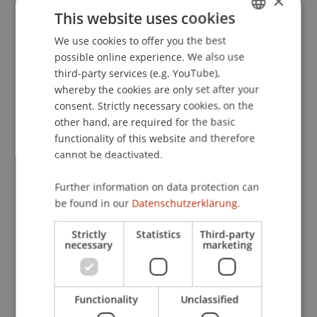
×
Wirtschaftsstrafrecht
ist, werden
This website uses cookies
wirtschaftsphilosophische Ansätze in ihren
We use cookies to offer you the best
GERMAN
Grundzügen sowie die theoretischen Grundlagen
possible online experience. We also use
des Strafrechts, Wirtschaftsstrafrechts und
ENGLISH
third-party services (e.g. YouTube),
ergänzend des Verwaltungsstrafrechts
whereby the cookies are only set after your
behandelt. Die Teilnehmenden erhalten
consent. Strictly necessary cookies, on the
insbesondere einen Einblick in das
other hand, are required for the basic
liechtensteinische Strafgesetzbuch, die
functionality of this website and therefore
Straftheorien sowie die gesellschaftliche Rolle des
cannot be deactivated.
Strafrechts und lernen die Grundsätze der
strafrechtlichen Verantwortung sowie die
Further information on data protection can
be found in our
Datenschutzerklärung.
Voraussetzungen strafbaren Verhaltens kennen.
Vermittelt werden dabei die grundlegenden
Strictly
Statistics
Third-party
Kategorien des Strafrechts, wie Tun und
necessary
marketing
Unterlassen, Kausalität, Vorsatz und
Fahrlässigkeit, Versuch und Beteiligung,
Strafbemessung, tätige Reue und Verjährung.
Functionality
Unclassified
Anhand von Fallbeispielen wird das erlernte