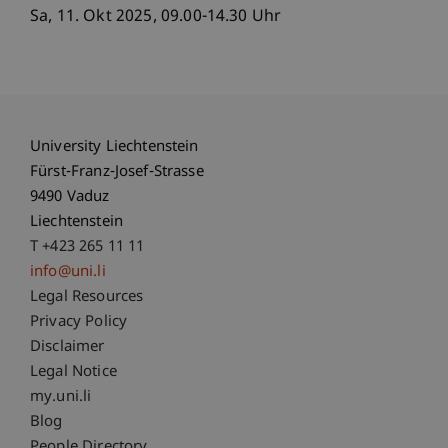
Sa, 11. Okt 2025, 09.00-14.30 Uhr
University Liechtenstein
Fürst-Franz-Josef-Strasse
9490 Vaduz
Liechtenstein
T +423 265 11 11
info@uni.li
Fußzeile Rechtliche Hinweise
Legal Resources
Privacy Policy
Disclaimer
Legal Notice
Fußzeile Subdomain-Verzeichnis
my.uni.li
Blog
People Directory