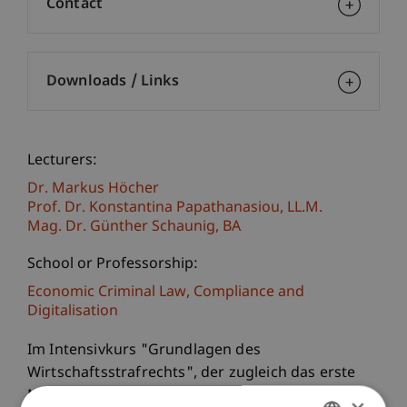
Contact
Downloads / Links
Lecturers:
Dr. Markus Höcher
Prof. Dr. Konstantina
Papathanasiou
LL.M.
Mag. Dr. Günther
Schaunig
BA
School or Professorship:
Economic Criminal Law, Compliance and
Digitalisation
Im Intensivkurs "Grundlagen des
Wirtschaftsstrafrechts", der zugleich das erste
Modul des
Executive Master of Laws (LL.M.) im