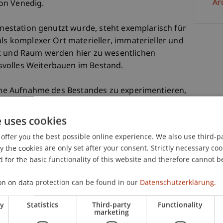
Ar
on Venedig.
tänestation genutzt wurde, steht exemplarisch für
als komplexer Ort materieller, immaterieller und
it und Raum werden hier zu wesentlichen
volles Weiterbauen im Bestand.
ische Aufnahme des Bestandes zu experimentieren,
reflektierten Umgang mit historischer
chitektonische Haltung sichtbar zu machen.
e uses cookies
ndiger Lernraum, der über die konkrete
offer you the best possible online experience. We also use third-par
o Nuovo hinaus neue Perspektiven für andere
the cookies are only set after your consent. Strictly necessary coo
 for the basic functionality of this website and therefore cannot b
ären Strängen:
on on data protection can be found in our
Datenschutzerklärung.
 Insel wird aus unterschiedlichen Perspektiven
ry
Statistics
Third-party
Functionality
marketing
 Handout zusammengeführt, das eine