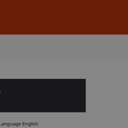
Sign In
DE
EN
9
p
Language
English