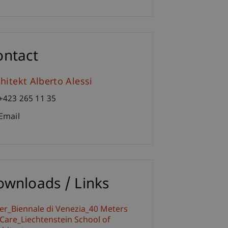
ontact
hitekt Alberto Alessi
+423 265 11 35
Email
ownloads / Links
yer_Biennale di Venezia_40 Meters
 Care_Liechtenstein School of