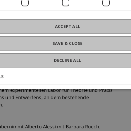
ands ermöglicht.
bauend auf diesen Analysen werden
ür die Aufwertung des Tezon Grande, des
vo, entwickelt.
ACCEPT ALL
in bewegliches Archiv - ein wachsendes,
SAVE & CLOSE
ten, Bildern, Fundstücken und visionären
DECLINE ALL
rung und Zukunft und versteht das Entwerfen als
s Beobachten, Sammeln, Verwandeln und
LS
s Ausgangspunkt für neue Ideen genutzt.
nem experimentellen Labor für Theorie und Praxis
ens und Entwerfens, an dem bestehende
n.
 übernimmt Alberto Alessi mit Barbara Ruech.