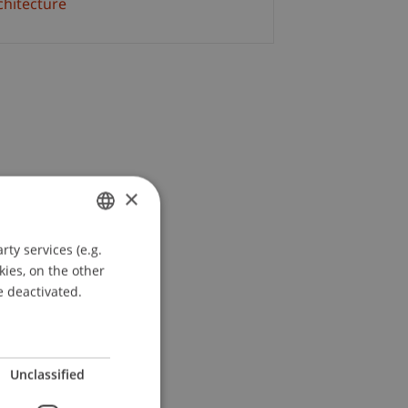
chitecture
×
ty services (e.g.
GERMAN
kies, on the other
ENGLISH
e deactivated.
Unclassified