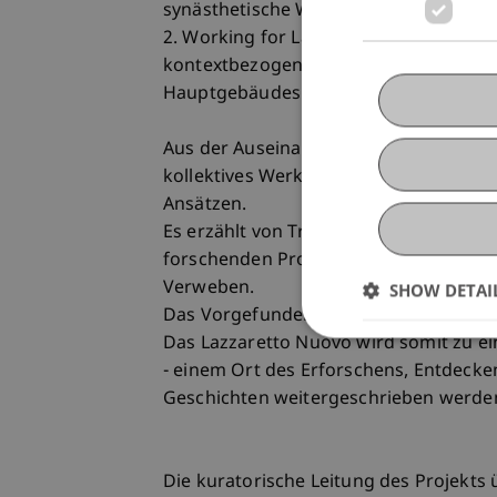
synästhetische Wahrnehmung des Best
2. Working for Lazzaretto Nuovo. Auf
kontextbezogene Entwurfsvorschläge f
Hauptgebäudes auf dem Lazzaretto Nuo
Aus der Auseinandersetzung entsteht e
kollektives Werk aus Zeichnungen, Tex
Ansätzen.
Es erzählt von Transformation, Erinne
forschenden Prozess: ein sorgfältige
Verweben.
SHOW DETAI
Das Vorgefundene wird dabei stets al
Das Lazzaretto Nuovo wird somit zu ei
- einem Ort des Erforschens, Entdeck
Geschichten weitergeschrieben werde
Die kuratorische Leitung des Projekts