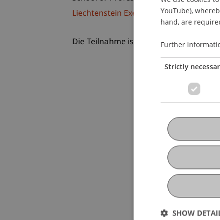
YouTube), whereby 
Liechtenstein Executive School
hand, are required
Die Teilnahme ist kostenfrei, um Anme
Further informati
Strictly necessa
SHOW DETAI