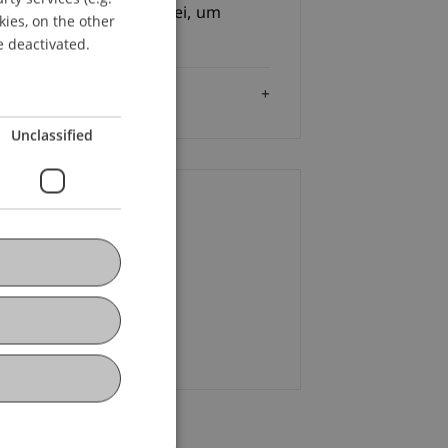
 Teilnahme ist kostenfrei, um
kies, on the other
ENGLISH
eldung wird gebeten.
e deactivated.
Audience
Unclassified
ontact
alina Pisani
+423 265 13 01
Email