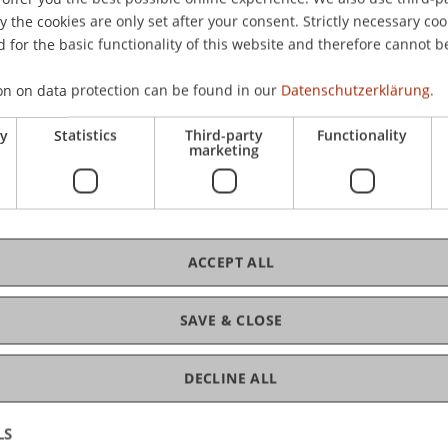
Die
the cookies are only set after your consent. Strictly necessary coo
Anm
 for the basic functionality of this website and therefore cannot b
ldung wird gebeten.
on on data protection can be found in our
Datenschutzerklärung.
ry
Statistics
Third-party
Functionality
marketing
C
ACCEPT ALL
Nat
SAVE & CLOSE
DECLINE ALL
LS