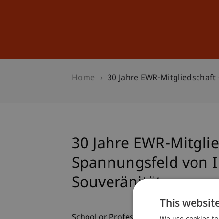
Studies
Professional Educ
Home
30 Jahre EWR-Mitgliedschaft
30 Jahre EWR-Mitglie
Spannungsfeld von I
Souveränität
This websit
School or Professorship:
We use cookies to 