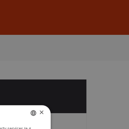
Sign In
DE
EN
1
×
Fees
ty services (e.g.
GERMAN