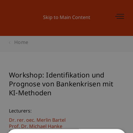
Skip to Main Content
Home
Workshop: Identifikation und
Prognose von Bankenkrisen mit
KI-Methoden
Lecturers:
Dr. rer. oec. Merlin Bartel
Prof. Dr. Michael Hanke