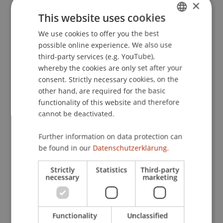
Dr. rer. oec. Sebastian Petric
×
This website uses cookies
School or Professorship:
We use cookies to offer you the best
GERMAN
Liechtenstein Executive School
possible online experience. We also use
ENGLISH
third-party services (e.g. YouTube),
- Der Workshop ist kostenlos.
whereby the cookies are only set after your
- Workshopbesucherinnen und -besucher
consent. Strictly necessary cookies, on the
erhalten 25% Rabatt auf das Ticket des Finance
other hand, are required for the basic
Forums Zürich
functionality of this website and therefore
- Studierende der Aus- und Weiterbildung
cannot be deactivated.
(Inskription ist Voraussetzung) der Universität
Liechtenstein erhalten einen Spezialpreis von CHF
Further information on data protection can
195.00 für das Finance Forum Zürich.
be found in our
Datenschutzerklärung.
Strictly
Statistics
Third-party
Event details
necessary
marketing
Functionality
Unclassified
Contact