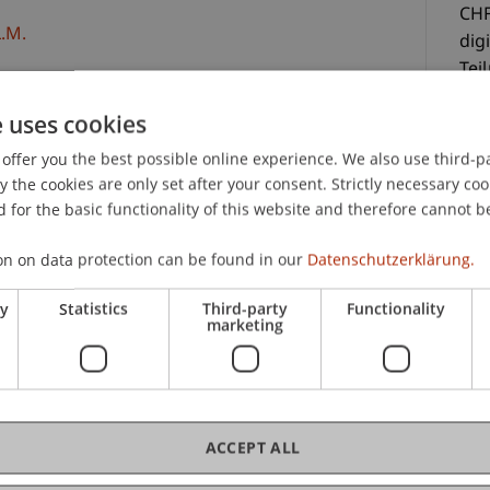
CHF
.M.
dig
Tei
Ein
e uses cookies
400
Es 
offer you the best possible online experience. We also use third-par
au
the cookies are only set after your consent. Strictly necessary coo
Digitalisation
 for the basic functionality of this website and therefore cannot b
on on data protection can be found in our
Datenschutzerklärung.
digitaler Kursunterlagen und
g kann zum Preis von CHF 400.- gebucht werden.
ry
Statistics
Third-party
Functionality
 aufgenommen.
marketing
C
Mag
ACCEPT ALL