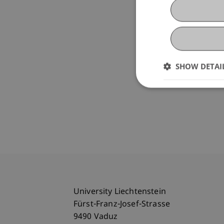
SHOW DETAI
University Liechtenstein
Fürst-Franz-Josef-Strasse
9490 Vaduz