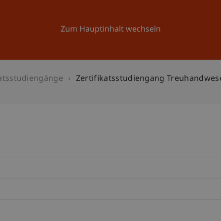
Forschung
Universität
Aktuelles
Zum Hauptinhalt wechseln
katsstudiengänge
Zertifikatsstudiengang Treuhandwes