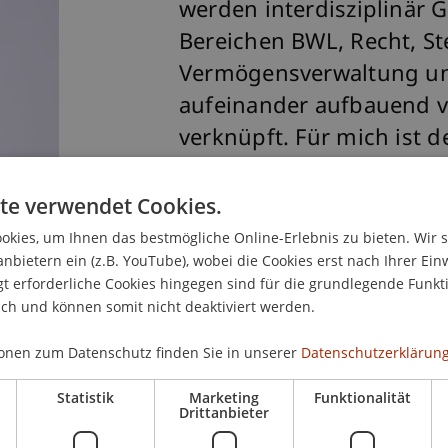
werden interdisziplinär 
Bereichen BWL, Recht, S
Vermögensverwaltung u
aufeinander aufbauend v
verknüpft. Für mich ist d
Treuhandwesen ein wertv
Weiterbildungsprogramm 
te verwendet Cookies.
auch in Berufsfeldern, 
kies, um Ihnen das bestmögliche Online-Erlebnis zu bieten. Wir 
anbietern ein (z.B. YouTube), wobei die Cookies erst nach Ihrer Ein
mit liechtensteinischen S
 erforderliche Cookies hingegen sind für die grundlegende Funkti
Gebieten arbeiten. Die p
ich und können somit nicht deaktiviert werden.
das familiäre Umfeld sti
onen zum Datenschutz finden Sie in unserer
Datenschutzerklärung
Monika Tholen, Absolventin
Statistik
Marketing
Funktionalität
Drittanbieter