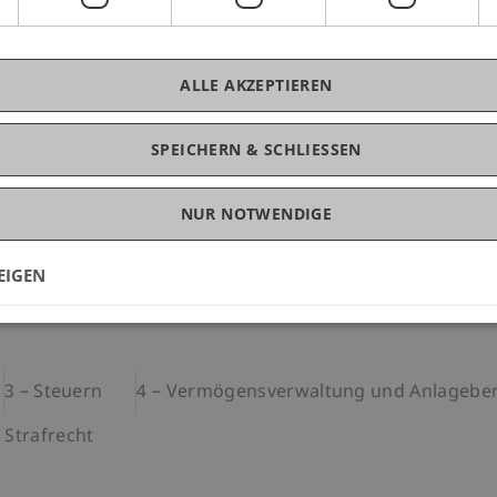
ALLE AKZEPTIEREN
SPEICHERN & SCHLIESSEN
NUR NOTWENDIGE
 umfasst rund 340 Anwesenheitslektionen. Ein Kurzüberbl
EIGEN
3 – Steuern
4 – Vermögensverwaltung und Anlagebe
 Strafrecht