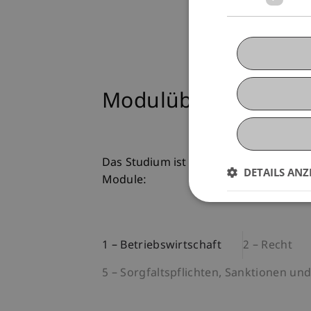
Modulübersicht
Das Studium ist modular aufgebaut und
DETAILS ANZ
Module:
1 – Betriebswirtschaft
2 – Recht
5 – Sorgfaltspflichten, Sanktionen und