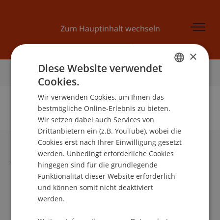
Zum Hauptinhalt wechseln
×
Diese Website verwendet
Startseite
Cookies.
GERMAN
Wir verwenden Cookies, um Ihnen das
ENGLISH
bestmögliche Online-Erlebnis zu bieten.
Wir setzen dabei auch Services von
Keine Daten zu dieser Person gefunden
Drittanbietern ein (z.B. YouTube), wobei die
Cookies erst nach Ihrer Einwilligung gesetzt
werden. Unbedingt erforderliche Cookies
Universität Liechtenstein
hingegen sind für die grundlegende
Fürst-Franz-Josef-Strasse
Funktionalität dieser Website erforderlich
9490 Vaduz
und können somit nicht deaktiviert
Liechtenstein
werden.
T +423 265 11 11
info@uni.li