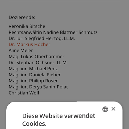
Dozierende:
Veronika Bitsche
Rechtsanwältin Nadine Blattner Schmutz
Dr. iur. Siegfried
Herzog
LL.M.
Dr. Markus Höcher
Aline Meier
Mag. Lukas Oberhammer
Dr. Stephan
Ochsner
LL.M.
Mag. iur. Michael Penz
Mag. iur. Daniela Pieber
Mag. iur. Philipp Röser
Mag. iur. Derya Sahin-Polat
Christian Wolf
School/Professur:
×
Bank- und Finanzmarktrecht
Diese Website verwendet
Cookies.
GERMAN