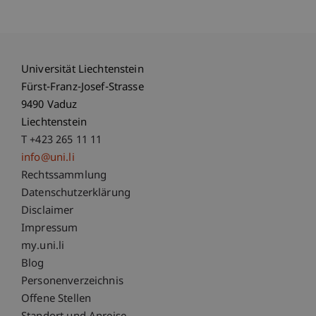
Universität Liechtenstein
Fürst-Franz-Josef-Strasse
9490 Vaduz
Liechtenstein
T +423 265 11 11
info@uni.li
Fußzeile Rechtliche Hinweise
Rechtssammlung
Datenschutzerklärung
Disclaimer
Impressum
Fußzeile Subdomain-Verzeichnis
my.uni.li
Blog
Personenverzeichnis
Offene Stellen