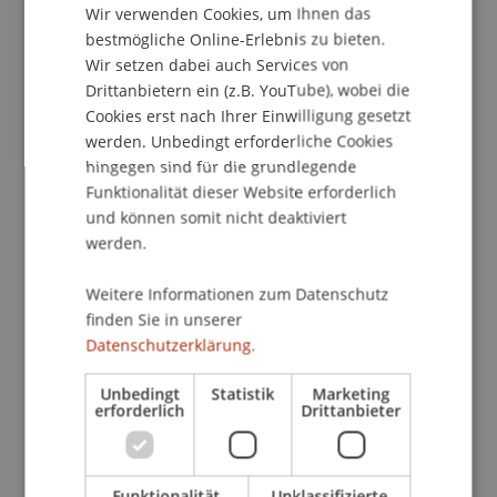
Registrierung
Wir verwenden Cookies, um Ihnen das
ENGLISH
bestmögliche Online-Erlebnis zu bieten.
Wir setzen dabei auch Services von
Die Einhaltung sämtlicher Vorschriften im Bereich
Drittanbietern ein (z.B. YouTube), wobei die
der Geldwäscheprävention stellt viele
Cookies erst nach Ihrer Einwilligung gesetzt
Sorgfaltspflichtige vor grosse
werden. Unbedingt erforderliche Cookies
Herausforderungen. Schliesslich muss nicht nur
hingegen sind für die grundlegende
ein Überblick über sämtliche Regelungen
Funktionalität dieser Website erforderlich
gewahrt, sondern auch ein Missbrauch zu
und können somit nicht deaktiviert
Zwecken von Geldwäscherei- oder
werden.
Terrorismusfinanzierung frühzeitig erkannt und
verhindert werden.
Weitere Informationen zum Datenschutz
finden Sie in unserer
Datenschutzerklärung.
Auch die Erfordernisse an die Person des
Sorgfaltspflichtbeauftragten sind in den letzten
Unbedingt
Statistik
Marketing
Jahren rasant gestiegen und werden dies auch in
erforderlich
Drittanbieter
Zukunft tun. Um damit Schritt halten zu können,
ist es unumgänglich, übergreifende und
vernetzte Kenntnisse zu sammeln.
Funktionalität
Unklassifizierte