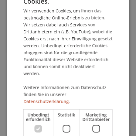
Cookies.
GERMAN
Die Entwicklungen im internationalen
Wir verwenden Cookies, um Ihnen das
Sanktionenrecht sind seit über 4 Jahren rasant,
ENGLISH
bestmögliche Online-Erlebnis zu bieten.
viele Auslegungsfragen offen, die
Wir setzen dabei auch Services von
Strafbarkeitsrisiken sowohl für natürliche als
Drittanbietern ein (z.B. YouTube), wobei die
auch für juristische Personen nicht zu
Cookies erst nach Ihrer Einwilligung gesetzt
unterschätzen. Es bedarf deshalb einer möglichst
werden. Unbedingt erforderliche Cookies
umfassenden Aufklärung über die geltende
hingegen sind für die grundlegende
Regulatorik. Der neue und hochaktuelle
Funktionalität dieser Website erforderlich
Intensivkurs vermittelt den Teilnehmenden
und können somit nicht deaktiviert
fundierte Kenntnisse über folgende
werden.
Themenbereiche:
Strafbestimmungen des ISG im Allgemeinen
Weitere Informationen zum Datenschutz
und der Ukraine-VO im Besonderen sowie die
finden Sie in unserer
Datenschutzerklärung.
neuen EU-Straftatbestände
Praxisfragen im Sanktionenrecht in
Unbedingt
Statistik
Marketing
Liechtenstein und der Schweiz
erforderlich
Drittanbieter
Bedeutung und Geltungsbereich
internationaler Sanktionen