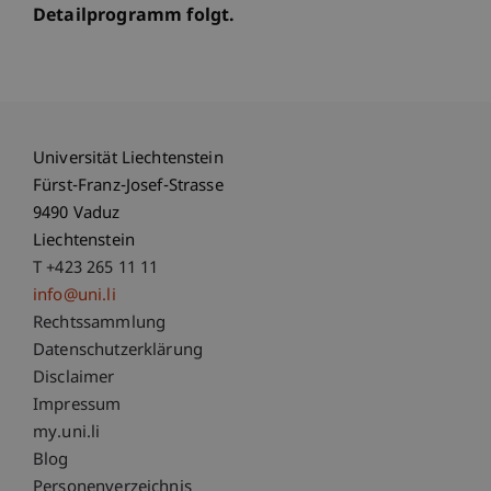
Detailprogramm folgt.
Universität Liechtenstein
Fürst-Franz-Josef-Strasse
9490 Vaduz
Liechtenstein
T +423 265 11 11
info@uni.li
Fußzeile Rechtliche Hinweise
Rechtssammlung
Datenschutzerklärung
Disclaimer
Impressum
Fußzeile Subdomain-Verzeichnis
my.uni.li
Blog
Personenverzeichnis