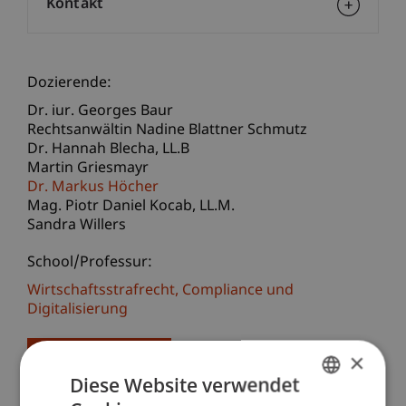
Kontakt
Dozierende:
Dr. iur. Georges Baur
Rechtsanwältin Nadine Blattner Schmutz
Dr. Hannah
Blecha
LL.B
Martin Griesmayr
Dr. Markus Höcher
Mag. Piotr Daniel
Kocab
LL.M.
Sandra Willers
School/Professur:
Wirtschaftsstrafrecht, Compliance und
Digitalisierung
×
Registrierung
Diese Website verwendet