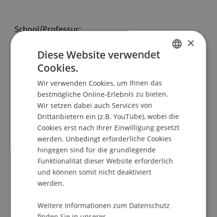
School/Professur:
×
Liechtenstein Executive School
Diese Website verwendet
Cookies.
GERMAN
Registrierung
Wir verwenden Cookies, um Ihnen das
ENGLISH
bestmögliche Online-Erlebnis zu bieten.
Die Diplomfeiern mit der feierlichen Übergabe
Wir setzen dabei auch Services von
der Diplomurkunden und Diploma Supplements
Drittanbietern ein (z.B. YouTube), wobei die
stellen einen Höhepunkt des akademischen
Cookies erst nach Ihrer Einwilligung gesetzt
Jahres an der Universität Liechtenstein dar.
werden. Unbedingt erforderliche Cookies
hingegen sind für die grundlegende
Bereits jetzt gratulieren wir allen Absolventinnen
Funktionalität dieser Website erforderlich
und Absolventen und freuen uns, diesen
und können somit nicht deaktiviert
besonderen Anlass gemeinsam zu feiern. Die
werden.
Diplomfeiern finden zweimal pro Jahr im
feierlichen Rahmen an der Universität
Weitere Informationen zum Datenschutz
Liechtenstein statt.
finden Sie in unserer