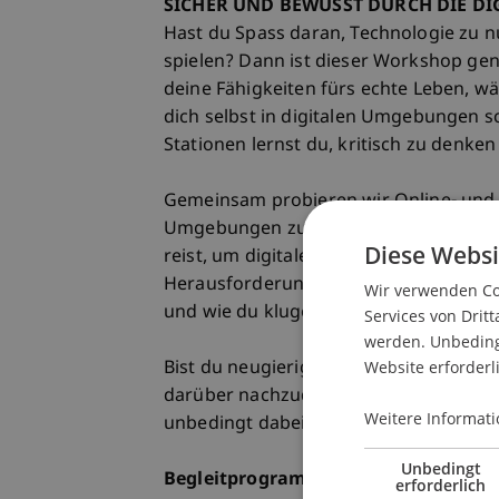
SICHER UND BEWUSST DURCH DIE DI
Hast du Spass daran, Technologie zu n
spielen? Dann ist dieser Workshop gen
deine Fähigkeiten fürs echte Leben, w
dich selbst in digitalen Umgebungen 
Stationen lernst du, kritisch zu denke
Gemeinsam probieren wir Online- und O
Umgebungen zu lernen. Dazu gehört ein
Diese Websi
reist, um digitale Schätze zu sammeln,
Herausforderungen löst. Entdecke, wa
Wir verwenden Coo
und wie du kluge Entscheidungen treff
Services von Dritt
werden. Unbedingt
Website erforderl
Bist du neugierig und bereit, neue Di
darüber nachzudenken, was Sicherheit
Weitere Informati
unbedingt dabei - deine digitale Welt 
Unbedingt
Begleitprogramm für Erwachsene
erforderlich