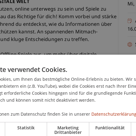
GITALE WELT
Mi,
utzen, online unterwegs zu sein und Spiele zu
au das Richtige für dich! Komm vorbei und stärke
ährend du entdeckst, wie du Informationen über
16.
schützen kannst. An spannenden Mitmach-
n und kluge Entscheidungen zu treffen.
ffline-Spiele aus, um mehr über digitale
 Roblox-Spiel, in dem du durch ein Piratenland
te verwendet Cookies.
 sowie Brettspiele, bei denen ihr zusammen
rum manche Informationen privat bleiben sollten
kies, um Ihnen das bestmögliche Online-Erlebnis zu bieten. Wir 
K
en kannst.
anbietern ein (z.B. YouTube), wobei die Cookies erst nach Ihrer Ein
 erforderliche Cookies hingegen sind für die grundlegende Funkti
Nat
ich und können somit nicht deaktiviert werden.
nge zu entdecken, Spiele zu spielen und gemeinsam
 in digitalen Umgebungen bedeutet? Dann sei
onen zum Datenschutz finden Sie in unserer
Datenschutzerklärung
braucht DICH!
Statistik
Marketing
Funktionalität
Drittanbieter