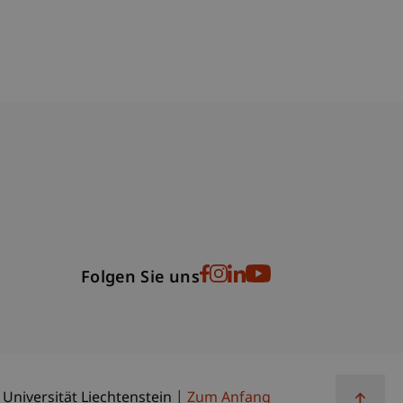
bdomain-Verzeichnis
Folgen Sie uns
 Universität Liechtenstein
Zum Anfang