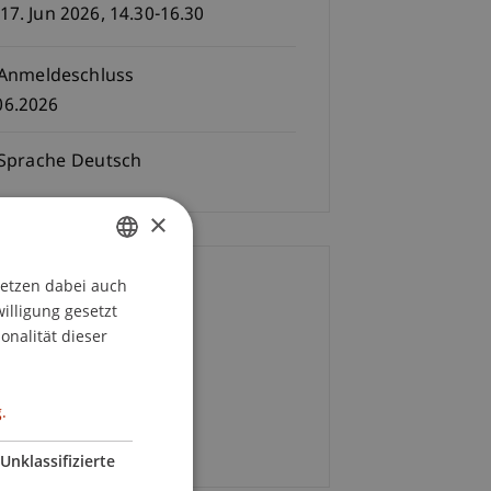
 17. Jun 2026, 14.30-16.30
Anmeldeschluss
06.2026
Sprache
Deutsch
×
setzen dabei auch
GERMAN
ontakt
willigung gesetzt
ENGLISH
onalität dieser
alina Pisani
+423 265 13 01
.
E-Mail
Unklassifizierte