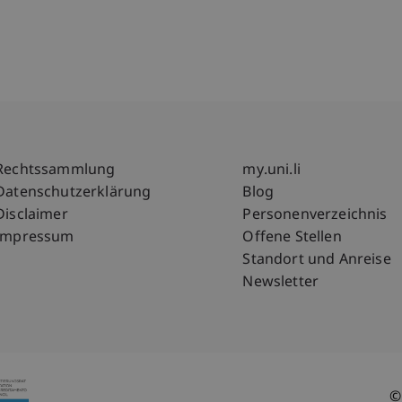
Fußzeile Rechtliche Hinweise
Fußzeile Su
Rechtssammlung
my.uni.li
Datenschutzerklärung
Blog
Disclaimer
Personenverzeichnis
Impressum
Offene Stellen
Standort und Anreise
Newsletter
©