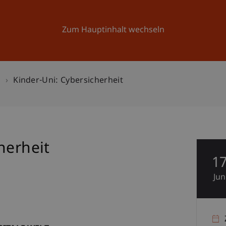
Forschung
Universität
Aktuelles
Zum Hauptinhalt wechseln
n
Kinder-Uni: Cybersicherheit
herheit
1
Jun