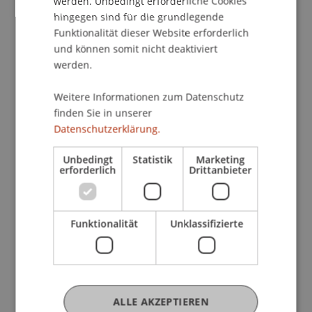
werden. Unbedingt erforderliche Cookies
• Master Wirtschaftsinformatik
hingegen sind für die grundlegende
Funktionalität dieser Website erforderlich
Was dich erwartet
und können somit nicht deaktiviert
• Persönliche Beratung durch die
werden.
Studiengangsleitungen und Teams
• Detaillierte Einblicke in Inhalte,
Weitere Informationen zum Datenschutz
finden Sie in unserer
Spezialisierungen und Studienstruktur
Datenschutzerklärung.
• Austausch mit Studierenden über Projekte,
Praxisbezug und Studienalltag
Unbedingt
Statistik
Marketing
• Informationen zu Karriereperspektiven und
erforderlich
Drittanbieter
internationalen Möglichkeiten
• Tipps zu Bewerbung und Aufnahmeverfahren
• Unterstützung zur Portfoliomappe (Architektur)
Funktionalität
Unklassifizierte
• Infos zu Ausland, Wohnen und Campusleben
• Campus Tour
Hier bekommst du keine allgemeinen
ALLE AKZEPTIEREN
Broschüren-Antworten, sondern konkrete