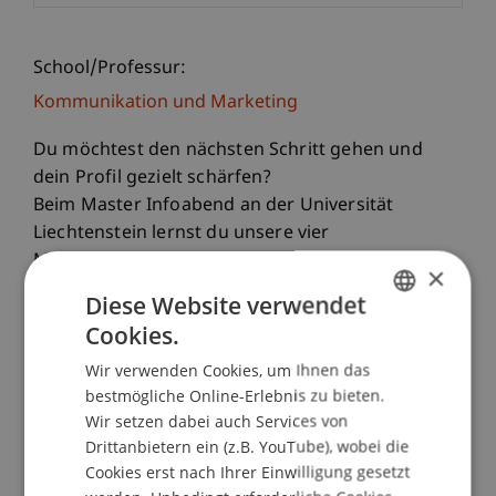
School/Professur:
Kommunikation und Marketing
Du möchtest den nächsten Schritt gehen und
dein Profil gezielt schärfen?
Beim Master Infoabend an der Universität
Liechtenstein lernst du unsere vier
Masterstudiengänge persönlich kennen und
×
findest heraus, welcher am besten zu deinen
Diese Website verwendet
beruflichen Zielen passt.
Cookies.
GERMAN
Wir verwenden Cookies, um Ihnen das
Unsere Masterstudiengänge
ENGLISH
bestmögliche Online-Erlebnis zu bieten.
• Master Architektur
Wir setzen dabei auch Services von
• Master Entrepreneurship, Innovation und
Drittanbietern ein (z.B. YouTube), wobei die
Leadership
Cookies erst nach Ihrer Einwilligung gesetzt
• Master Innovative Finance