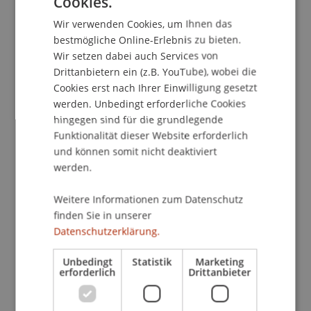
Cookies.
GERMAN
Wir verwenden Cookies, um Ihnen das
ENGLISH
bestmögliche Online-Erlebnis zu bieten.
School/Professur:
Wir setzen dabei auch Services von
Liechtenstein Undergraduate and Graduate School
Drittanbietern ein (z.B. YouTube), wobei die
Cookies erst nach Ihrer Einwilligung gesetzt
Der Career Service der Universität Liechtenstein
werden. Unbedingt erforderliche Cookies
lädt alle interessierten Studierenden herzlich zum
hingegen sind für die grundlegende
nächsten PwC-Lunch Event ein - voller Karriere-
Funktionalität dieser Website erforderlich
Insights, spannender Begegnungen und leckerer
und können somit nicht deaktiviert
Snacks!
werden.
Nutze die Chance, neue Perspektiven für deinen
Weitere Informationen zum Datenschutz
finden Sie in unserer
Berufseinstieg zu gewinnen.
Datenschutzerklärung.
Eine Anmeldung ist erforderlich - sichere dir jetzt
deinen Platz!
Unbedingt
Statistik
Marketing
erforderlich
Drittanbieter
Die ersten 30 Anmeldungen erhalten eine PwC-
Trinkflasche geschenkt!