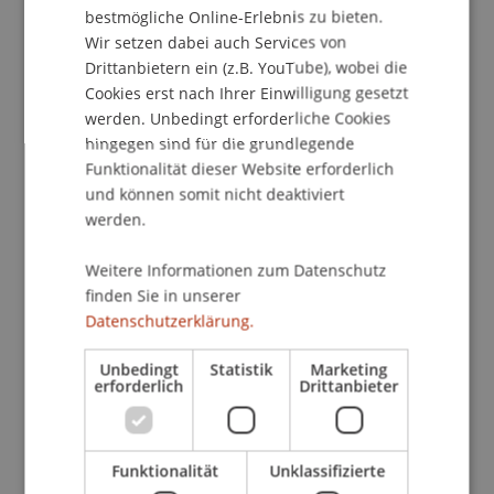
Liechtenstein School of Architecture
bestmögliche Online-Erlebnis zu bieten.
Wir setzen dabei auch Services von
Montag - Samstag (8 - 18 Uhr) | Deutsch + English
Drittanbietern ein (z.B. YouTube), wobei die
| Atelier
Cookies erst nach Ihrer Einwilligung gesetzt
werden. Unbedingt erforderliche Cookies
Die Liechtenstein School of Architecture
hingegen sind für die grundlegende
präsentiert die Semesterarbeiten ihrer
Funktionalität dieser Website erforderlich
Studierenden in einer öffentlichen Ausstellung.
und können somit nicht deaktiviert
werden.
Gezeigt werden Projekte von Bachelor- und
Masterstudierenden sowie Abschlussarbeiten.
Weitere Informationen zum Datenschutz
Die Ausstellung ist zu den regulären
finden Sie in unserer
Öffnungszeiten der Universität zugänglich.
Datenschutzerklärung.
Die Studierenden, Dozierenden und
Unbedingt
Statistik
Marketing
erforderlich
Drittanbieter
Mitarbeitenden der Liechtenstein School of
Architecture freuen sich auf Ihren Besuch.
Funktionalität
Unklassifizierte