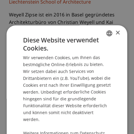
Liechtenstein School of Architecture
Weyell Zipse ist ein 2016 in Basel gegründetes
Architekturbüro von Christian Weyell und Kai
Zipse. Ihre Arbeit versteht Architektur als präzise
×
Auseinandersetzung mit Ort, Kontext und
Diese Website verwendet
gesellschaftlichen Bedingungen. Ausgangspunkt
Cookies.
GERMAN
sind oft abstrakte Ideen, Erinnerungen oder
Wir verwenden Cookies, um Ihnen das
ENGLISH
konstruktive Logiken, die in spezifische räumliche
bestmögliche Online-Erlebnis zu bieten.
Lösungen übersetzt werden.
Wir setzen dabei auch Services von
Das Büro wurde vielfach ausgezeichnet, unter
Drittanbietern ein (z.B. YouTube), wobei die
anderem mit dem Goldenen Hasen der
Cookies erst nach Ihrer Einwilligung gesetzt
Auszeichnung ‹Die Besten 2024› der Zeitschrift
werden. Unbedingt erforderliche Cookies
Hochparterre sowie dem Best architects 24
hingegen sind für die grundlegende
Award in Gold, und war zudem für den Swiss Art
Funktionalität dieser Website erforderlich
Award und den DAM Preis nominiert. Neben ihrer
und können somit nicht deaktiviert
werden.
praktischen Tätigkeit sind beide Partner auch in
Lehre und Forschung aktiv, unter anderem ab
Weitere Informationen zum Datenschutz