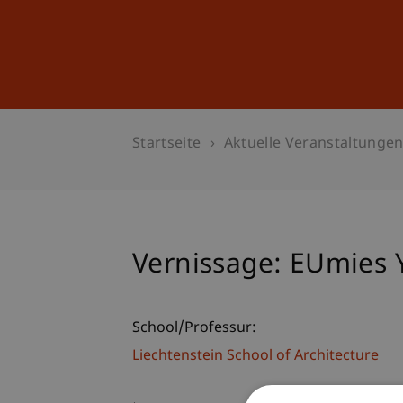
Studium
Weiterbildung
Startseite
Aktuelle Veranstaltunge
Vernissage: EUmies 
School/Professur:
Liechtenstein School of Architecture