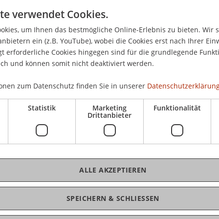
ce // to regenerate and coexist within the evolving
Mi,
te verwendet Cookies.
ptive reuse // to reclaim high-tech ruins for low-
Foy
nd environmental conditions post-catastrophe
kies, um Ihnen das bestmögliche Online-Erlebnis zu bieten. Wir 
anbietern ein (z.B. YouTube), wobei die Cookies erst nach Ihrer Ein
 erforderliche Cookies hingegen sind für die grundlegende Funkti
ich und können somit nicht deaktiviert werden.
nt projects that address today's pressing social,
The selected projects go beyond conventional
onen zum Datenschutz finden Sie in unserer
Datenschutzerklärung
 such as urban fragmentation, climate resilience,
sign. The awards offer visibility and opportunity
Statistik
Marketing
Funktionalität
Drittanbieter
ry second year to three recently graduated
pe architects.
ALLE AKZEPTIEREN
 van der Rohe with the support of Creative Europe,
iation for Architectural Education (EAAE) and the
).
SPEICHERN & SCHLIESSEN