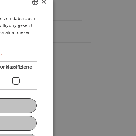
×
 15. Apr 2026; 17.30;
er, Campus
setzen dabei auch
GERMAN
willigung gesetzt
Sprache
Englisch
ENGLISH
onalität dieser
.
Unklassifizierte