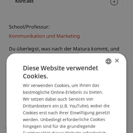
Kontakt
School/Professur:
Kommunikation und Marketing
Du überlegst, was nach der Matura kommt, und
möchtest dir ein echtes Bild machen, bevor du
×
dich entscheidest? Dann komm an unseren
Diese Website verwendet
Bachelor Infoabend an der Universität
Cookies.
GERMAN
Liechtenstein. Hier lernst du unsere beiden
Wir verwenden Cookies, um Ihnen das
Bachelorstudiengänge persönlich kennen und
ENGLISH
bestmögliche Online-Erlebnis zu bieten.
bekommst Antworten auf alles, was für deine
Wir setzen dabei auch Services von
Zukunft wirklich zählt.
Drittanbietern ein (z.B. YouTube), wobei die
Cookies erst nach Ihrer Einwilligung gesetzt
•
Bachelorstudiengänge im Fokus
werden. Unbedingt erforderliche Cookies
• Bachelor Betriebswirtschaftslehre (BWL)
hingegen sind für die grundlegende
• Bachelor Architektur
Funktionalität dieser Website erforderlich