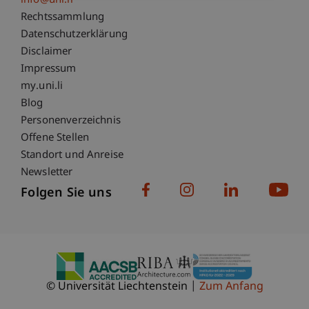
info@uni.li
Fußzeile Rechtliche Hinweise
Rechtssammlung
Datenschutzerklärung
Disclaimer
Impressum
Fußzeile Subdomain-Verzeichnis
my.uni.li
Blog
Personenverzeichnis
Offene Stellen
Standort und Anreise
Newsletter
Folgen Sie uns
© Universität Liechtenstein
Zum Anfang