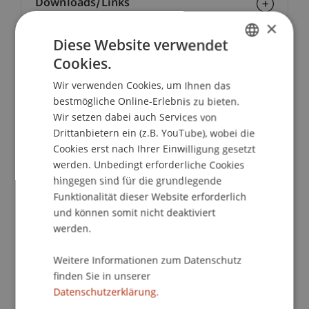
Downloads/Links
×
Diese Website verwendet
Cookies.
School/Professur:
GERMAN
Liechtenstein School of Architecture
Wir verwenden Cookies, um Ihnen das
ENGLISH
bestmögliche Online-Erlebnis zu bieten.
Jenseits der Perfektion
Wir setzen dabei auch Services von
Drittanbietern ein (z.B. YouTube), wobei die
In diesem Alumni-Vortrag reflektiert Nina Beck
Cookies erst nach Ihrer Einwilligung gesetzt
werden. Unbedingt erforderliche Cookies
über Architektur zwischen Handwerkstradition
hingegen sind für die grundlegende
und zeitgenössischem Design.
Funktionalität dieser Website erforderlich
und können somit nicht deaktiviert
Sie spricht über ihren persönlichen Weg in die
werden.
Selbständigkeit, was für sie nachhaltiges Bauen
bedeutet und über die kreative
Weitere Informationen zum Datenschutz
Weiterverwendung bestehender Gebäude.
finden Sie in unserer
Datenschutzerklärung.
Dabei hinterfragt sie das Streben nach Perfektion