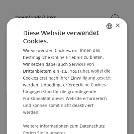
Downloads/Links
×
Diese Website verwendet
Cookies.
GERMAN
School/Professur:
Wir verwenden Cookies, um Ihnen das
ENGLISH
Liechtenstein Executive School
bestmögliche Online-Erlebnis zu bieten.
Wir setzen dabei auch Services von
Datenschutz und neue Technologien -
Drittanbietern ein (z.B. YouTube), wobei die
zwischen Regulierung und Praxis
Cookies erst nach Ihrer Einwilligung gesetzt
werden. Unbedingt erforderliche Cookies
Datenschutzrecht bedeutet nicht nur einen
hingegen sind für die grundlegende
Haken zu setzen - Datenschutz bedeutet
Funktionalität dieser Website erforderlich
Grundrechtsschutz. Dafür setzt sich der Privacy
und können somit nicht deaktiviert
Ring als internationale Fachtagung im gesamten
werden.
DACHLi-Raum ein. Dabei ist der
Privacy Ring
thematisch immer auf dem neuesten Stand und
Weitere Informationen zum Datenschutz
finden Sie in unserer
wirft einen Blick auf das Datenschutzrecht der