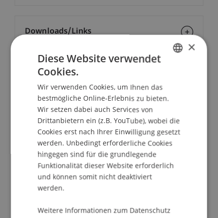
Downloads/Links
×
Diese Website verwendet
Cookies.
School/Professur:
GERMAN
Wir verwenden Cookies, um Ihnen das
Liechtenstein School of Architecture
ENGLISH
bestmögliche Online-Erlebnis zu bieten.
Wir setzen dabei auch Services von
Die Liechtenstein School of Architecture freut
Drittanbietern ein (z.B. YouTube), wobei die
sich, vier herausragende internationale
Cookies erst nach Ihrer Einwilligung gesetzt
Architektinnen zu einem besonderen
werden. Unbedingt erforderliche Cookies
Ateliergespräch begrüssen zu dürfen: Tatiana
hingegen sind für die grundlegende
Bilbao, Anna Heringer, Anupama Kundoo und
Funktionalität dieser Website erforderlich
Marina Tabassum.
und können somit nicht deaktiviert
werden.
Unter dem Titel "Between the Lines" findet ein
offenes Gespräch über Atmosphäre,
Weitere Informationen zum Datenschutz