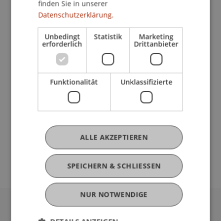
Wahrnehmung und gesellschaftliche
finden Sie in unserer
Verantwortung statt. Moderiert wird die
Datenschutzerklärung.
Veranstaltung von Verena Jakoubek-Konrad (vai –
Unbedingt
Statistik
Marketing
Vorarlberger Architektur Institut und Unirat der
erforderlich
Drittanbieter
Universität Liechtenstein).
Im Anschluss laden wir alle herzlich ein, den
Funktionalität
Unklassifizierte
Abend bei Curry und Getränken am Red Pavilion
in entspannter Atmosphäre ausklingen zu lassen.
Die Veranstaltung ist öffentlich und kostenlos.
Eine Anmeldung ist nicht notwendig. Das
ALLE AKZEPTIEREN
Gespräch findet auf Englisch statt.
SPEICHERN & SCHLIESSEN
NUR NOTWENDIGE
Universität Liechtenstein