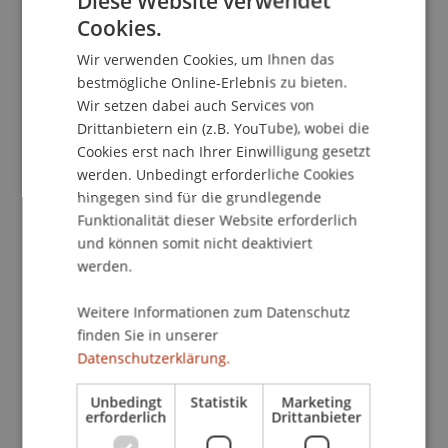
Diese Website verwendet
Cookies.
GERMAN
Wir verwenden Cookies, um Ihnen das
School/Professur:
ENGLISH
bestmögliche Online-Erlebnis zu bieten.
Kommunikation und Marketing
Wir setzen dabei auch Services von
Drittanbietern ein (z.B. YouTube), wobei die
Dozierende und Studierende nehmen dich mit an
Cookies erst nach Ihrer Einwilligung gesetzt
spannende Orte auf dem Campus und bietet dir
werden. Unbedingt erforderliche Cookies
ganz persönliche Einblicke in die Universität
hingegen sind für die grundlegende
Liechtenstein. In Workshops lernst du die
Funktionalität dieser Website erforderlich
praktische Seite des Bachelorstudiengangs
und können somit nicht deaktiviert
Architektur oder kennen. Mach dir selbst ein Bild:
werden.
beim Schnuppertag am Campus persönlich vor
Ort.
Weitere Informationen zum Datenschutz
finden Sie in unserer
Datenschutzerklärung.
Praxischeck - ein Schnuppertag an der Uni!
Vorlesung
«Was ist Architektur?»
Unbedingt
Statistik
Marketing
Massgeschneiderter
Praxisworkshop
erforderlich
Drittanbieter
Tour
über den Unicampus