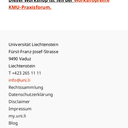
Dieser Workshop ist Teil der
Workshopreihe
KMU-Praxisforum.
Universität Liechtenstein
Fürst-Franz-Josef-Strasse
9490 Vaduz
Liechtenstein
T +423 265 11 11
info@uni.li
Fußzeile Rechtliche Hinweise
Rechtssammlung
Datenschutzerklärung
Disclaimer
Impressum
Fußzeile Subdomain-Verzeichnis
my.uni.li
Blog