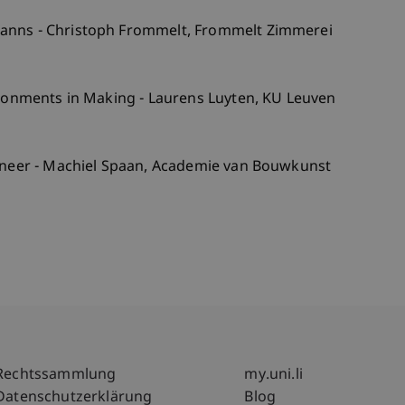
anns - Christoph Frommelt, Frommelt Zimmerei
ironments in Making - Laurens Luyten, KU Leuven
gineer - Machiel Spaan, Academie van Bouwkunst
Fußzeile Rechtliche Hinweise
Fußzeile Su
Rechtssammlung
my.uni.li
Datenschutzerklärung
Blog