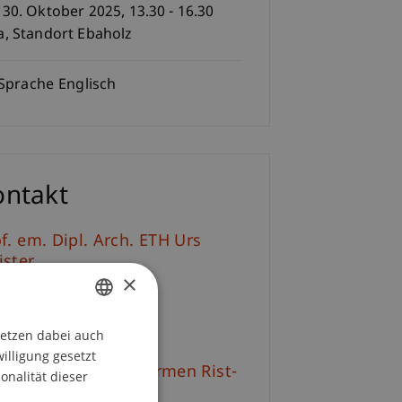
 30. Oktober 2025, 13.30 - 16.30
a, Standort Ebaholz
Sprache
Englisch
ontakt
f. em. Dipl. Arch. ETH Urs
ister
×
+41 44 271 89 72
E-Mail
setzen dabei auch
GERMAN
willigung gesetzt
ENGLISH
l.-Ing. Dr. techn. Carmen Rist-
onalität dieser
adelmann