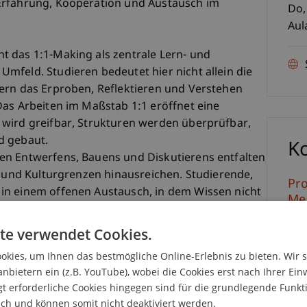
Erfahrung, Kooperation und Austausch im
Do,
Aul
 das 1:1-Making als zentrale Lern- und
mfeld. Studieren bedeutet hier nicht allein die
ern das Erproben, Reflektieren und Verstehen
Das Arbeiten im Maßstab 1:1 eröffnet eine
 wird greifbar, Strukturen werden überprüfbar,
d gebaut.
K
en Entwerfens, Bauens und Diskutierens entfalten
- und Kulturgrenzen hinausreichen. Studierende,
Pro
in einem offenen Austausch, in dem Wissen nicht
Me
sam generiert wird.
emischen Labor, das die Grenze zwischen
te verwendet Cookies.
ein Raum, in dem sich Handwerk und Theorie,
kies, um Ihnen das bestmögliche Online-Erlebnis zu bieten. Wir 
 und Erkenntnis verschränken - und in dem sich
anbietern ein (z.B. YouTube), wobei die Cookies erst nach Ihrer Ein
tab 1:1 entwickelt.
Dip
 erforderliche Cookies hingegen sind für die grundlegende Funkti
St
ich und können somit nicht deaktiviert werden.