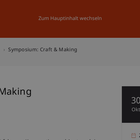
Forschung
Universität
Aktuelles
Zum Hauptinhalt wechseln
n
Symposium: Craft & Making
 Making
3
Ok