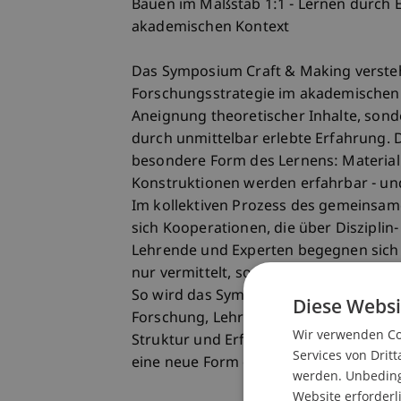
Bauen im Maßstab 1:1 - Lernen durch 
akademischen Kontext
Das Symposium Craft & Making versteht
Forschungsstrategie im akademischen U
Aneignung theoretischer Inhalte, sond
durch unmittelbar erlebte Erfahrung. 
besondere Form des Lernens: Material
Konstruktionen werden erfahrbar - un
Im kollektiven Prozess des gemeinsam
sich Kooperationen, die über Disziplin
Lehrende und Experten begegnen sich 
nur vermittelt, sondern im Tun gemein
So wird das Symposium zu einem akad
Diese Websi
Forschung, Lehre und Praxis auflöst: 
Wir verwenden Coo
Struktur und Erfahrung, Gemeinschaft
Services von Dritt
eine neue Form des Studierens im Maßs
werden. Unbedingt
Website erforderl