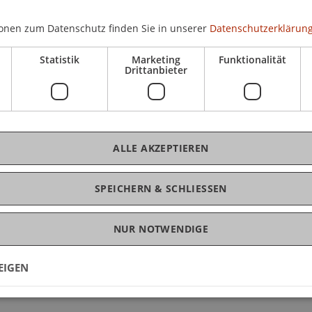
t.
onen zum Datenschutz finden Sie in unserer
Datenschutzerklärung
Statistik
Marketing
Funktionalität
Drittanbieter
s Meister & Carmen Rist-Stadelmann, Universität
Architecture, Craft & Structure Unit
TNU / Learning from Wood - August Schmid, NTNU
ALLE AKZEPTIEREN
SPEICHERN & SCHLIESSEN
Francis Dietz, Universität Liechtenstein,
NUR NOTWENDIGE
anne (CH) "To maintain, care in design and
EIGEN