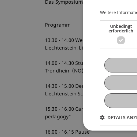
Das Symposium findet auf Englisch stat
Weitere Informati
Programm
Unbedingt
erforderlich
13.30 - 14.00 Welcome and Intro by Ur
Liechtenstein, Liechtenstein School of 
14.00 - 14.30 Student Workshops at N
Trondheim (NO)
14.30 - 15.00 Der Ebaholz Bauprozess - 
Liechtenstein School of Architecture
15.30 - 16.00 Camille Fauvel, EPFL Laus
pedagogy"
DETAILS ANZ
16.00 - 16.15 Pause