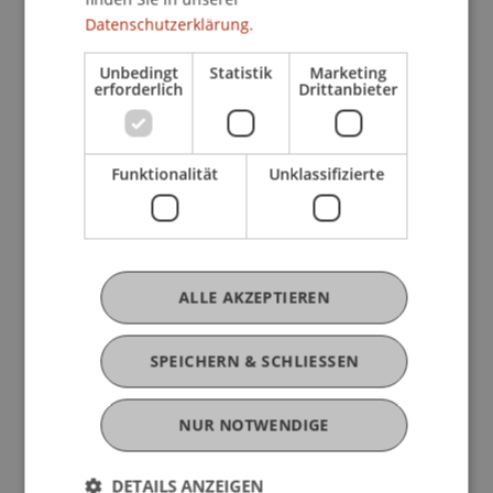
Praxisfragen im Sanktionenrecht in
Datenschutzerklärung.
Liechtenstein und der Schweiz
Unbedingt
Statistik
Marketing
Bedeutung und Geltungsbereich
erforderlich
Drittanbieter
internationaler Sanktionen
Auswirkungen auf den Finanzplatz
Liechtenstein und insb. den Treuhand- und
Funktionalität
Unklassifizierte
Bankensektor
Der Intensivkurs gilt als anerkannte berufliche
Schulung und Weiterbildung nach Art 21 SPG in
Verbindung mit Art 32 SPV sowie als Nachweis im
ALLE AKZEPTIEREN
Sinne des Art 36 SPV im Ausmass von 1,5 Tagen.
SPEICHERN & SCHLIESSEN
Eine Veranstaltung der
Professur für
Wirtschaftsstrafrecht, Compliance und
NUR NOTWENDIGE
Digitalisierung
.
DETAILS ANZEIGEN
Die Veranstaltung findet an folgenden