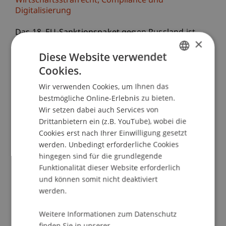
Wirtschaftsstrafrecht, Compliance und
Digitalisierung
Das 18. EU-Sanktionspaket gegen Russland ist
×
seit kurzem da. Die Entwicklungen im
Diese Website verwendet
internationalen Sanktionenrecht sind seit über 3
Cookies.
Jahren rasant, viele Auslegungsfragen offen, die
GERMAN
Strafbarkeitsrisiken sowohl für natürliche als
Wir verwenden Cookies, um Ihnen das
ENGLISH
auch für juristische Personen nicht zu
bestmögliche Online-Erlebnis zu bieten.
unterschätzen. Es bedarf deshalb einer möglichst
Wir setzen dabei auch Services von
umfassenden Aufklärung über die geltende
Drittanbietern ein (z.B. YouTube), wobei die
Cookies erst nach Ihrer Einwilligung gesetzt
Regulatorik. Der neue und hochaktuelle
werden. Unbedingt erforderliche Cookies
Intensivkurs vermittelt den Teilnehmenden
hingegen sind für die grundlegende
fundierte Kenntnisse über folgende
Funktionalität dieser Website erforderlich
Themenbereiche:
und können somit nicht deaktiviert
werden.
Strafbestimmungen des ISG im Allgemeinen
und der Ukraine-VO im Besonderen sowie die
Weitere Informationen zum Datenschutz
neuen EU-Straftatbestände
finden Sie in unserer