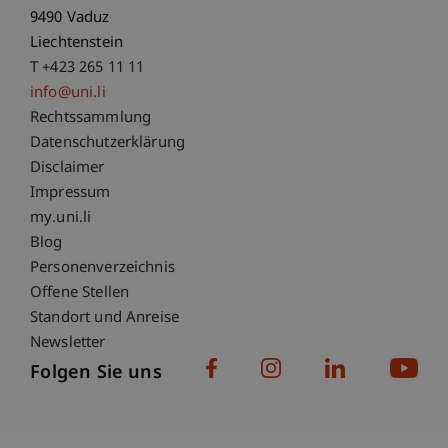
9490 Vaduz
Liechtenstein
T +423 265 11 11
info@uni.li
Fußzeile Rechtliche Hinweise
Rechtssammlung
Datenschutzerklärung
Disclaimer
Impressum
Fußzeile Subdomain-Verzeichnis
my.uni.li
Blog
Personenverzeichnis
Offene Stellen
Standort und Anreise
Newsletter
Folgen Sie uns