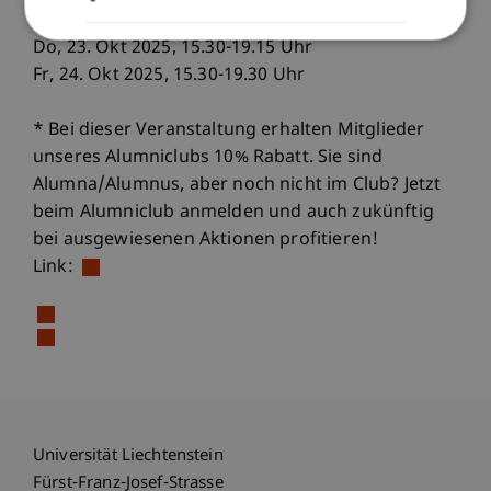
Terminen statt:
Do, 23. Okt 2025, 15.30-19.15 Uhr
Fr, 24. Okt 2025, 15.30-19.30 Uhr
* Bei dieser Veranstaltung erhalten Mitglieder
unseres Alumniclubs 10% Rabatt. Sie sind
Alumna/Alumnus, aber noch nicht im Club? Jetzt
beim Alumniclub anmelden und auch zukünftig
bei ausgewiesenen Aktionen profitieren!
Link:
Universität Liechtenstein
Fürst-Franz-Josef-Strasse