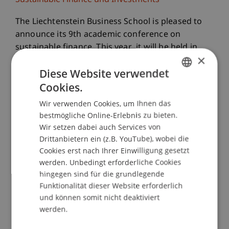
Sustainable Finance und Investments
The Liechtenstein Business School is pleased to
announce its 9th academic conference on
sustainable finance. This year, it will be held in
×
person at the University of Liechtenstein in Vaduz
Diese Website verwendet
on September 25th. The conference will be
Cookies.
exclusively held on-site, allowing for direct
GERMAN
interaction and networking among attendees.
Wir verwenden Cookies, um Ihnen das
ENGLISH
bestmögliche Online-Erlebnis zu bieten.
Schedule
is online now.
Wir setzen dabei auch Services von
Drittanbietern ein (z.B. YouTube), wobei die
The "Call for Paper" has been closed.
Cookies erst nach Ihrer Einwilligung gesetzt
werden. Unbedingt erforderliche Cookies
hingegen sind für die grundlegende
Partner
Funktionalität dieser Website erforderlich
und können somit nicht deaktiviert
werden.