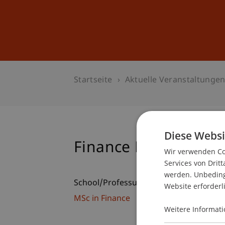
Studium
Weiterbildung
Startseite
Aktuelle Veranstaltunge
Diese Websi
Finance Research S
Wir verwenden Coo
Services von Dritt
werden. Unbedingt
School/Professur:
Website erforderl
MSc in Finance
Weitere Informati