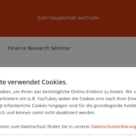
Forschung
Universität
Aktuelles
Zum Hauptinhalt wechseln
n
Finance Research Seminar
te verwendet Cookies.
eminar
kies, um Ihnen das bestmögliche Online-Erlebnis zu bieten. Wir 
0
anbietern ein (z.B. YouTube), wobei die Cookies erst nach Ihrer Ein
 erforderliche Cookies hingegen sind für die grundlegende Funkti
Se
ich und können somit nicht deaktiviert werden.
onen zum Datenschutz finden Sie in unserer
Datenschutzerklärung