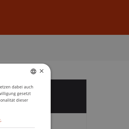
Anmelden
DE
EN
×
setzen dabei auch
GERMAN
9
willigung gesetzt
ENGLISH
onalität dieser
p
.
Gebühren