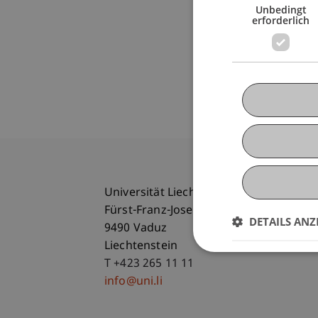
Unbedingt
erforderlich
Universität Liechtenstein
Fürst-Franz-Josef-Strasse
DETAILS ANZ
9490 Vaduz
Liechtenstein
T +423 265 11 11
info@uni.li