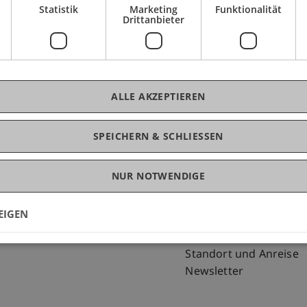
Statistik
Marketing
Funktionalität
Drittanbieter
kei
ALLE AKZEPTIEREN
SPEICHERN & SCHLIESSEN
NUR NOTWENDIGE
Fußzeile Rechtliche Hinweise
Fußzeile Su
Rechtssammlung
my.uni.li
Datenschutzerklärung
Blog
EIGEN
Disclaimer
Personenverzeichnis
Impressum
Offene Stellen
Standort und Anreise
Newsletter